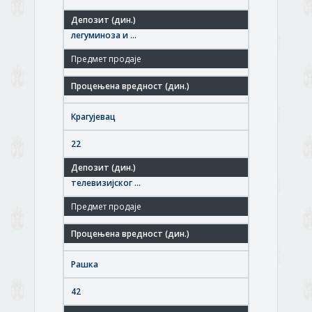
Гајење жита (осим пиринча),
легуминоза и ...
06875793
РТВ КРАГУЈЕВАЦ ДОО
Крагујевац
22
Производња и емитовање
телевизијског ...
20039337
ЈАТ- Апартмани Копаоник доо
Рашка
42