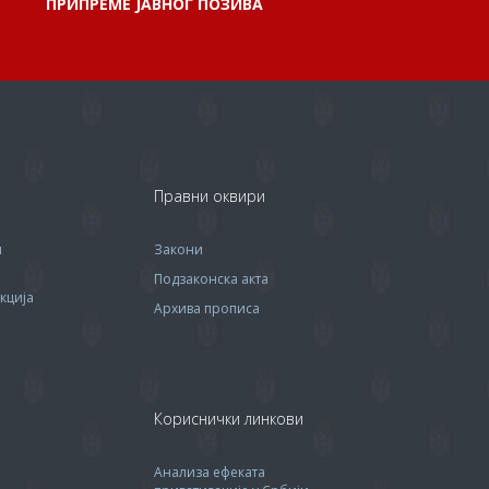
ПРИПРЕМЕ ЈАВНОГ ПОЗИВА
Правни оквири
м
Закони
Подзаконска акта
кција
Архива прописa
Кориснички линкови
Анализа ефеката