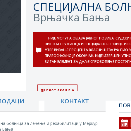
СПЕЦИЈАЛНА БОЛ
Врњачка Бања
НИЈЕ МОГУЋА ОБЈАВА ЈАВНОГ ПОЗИВА. СУДСКИ
ПИО КАО ТУЖИОЦА И СПЕЦИЈАЛНЕ БОЛНИЦЕ И РЕ
УТВРЂИВАЊЕ ПРОЦЕНТА ВЛАСНИШТВА РФ ПИО У
ПРАВОСНАЖНО ЈЕ ОКОНЧАН. НИЈЕ ИЗВРШЕН УПИС
БИТАН ЕЛЕМЕНТ ЗА ДАЉЕ СПРОВОЂЕЊЕ ПОСТУПК
ПРИВАТИЗАЦИЈА
ПОДАЦИ
КОНТАКТ
ПОВ
лна болница за лечење и рехабилитацију Меркур -
а Бања