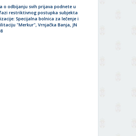
a o odbijanju svih prijava podnete u
 fazi restriktivnog postupka subjekta
izacije: Specijalna bolnica za lečenje i
litaciju "Merkur", Vrnjačka Banja, JN
08