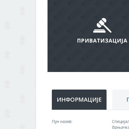
ИНФОРМАЦИЈЕ
Пун назив:
Специја
Врњачк