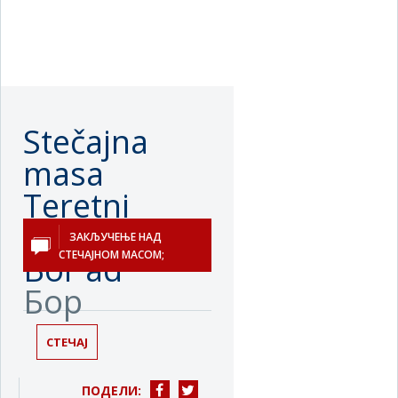
Stečajna
masa
Teretni
transport
ЗАКЉУЧЕЊЕ НАД
СТЕЧАЈНОМ МАСОМ;
Bor ad
Бор
СТЕЧАЈ
ПОДЕЛИ: