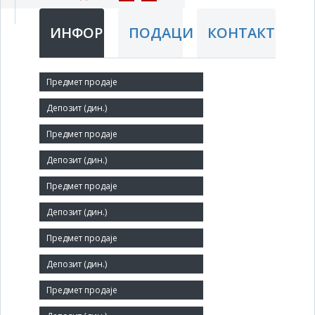
ИНФОРМАЦИЈЕ
ПОДАЦИ
КОНТАКТ
Краћи назив:
Stečajna masa Teretni transport Bor ad
Правни статус:
АД
Делатност:
Друмски превоз терета
Матични број:
07219016
Величина: