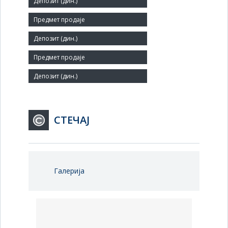
Мало
Број запослених:
3
Заступник:
СТЕЧАЈ
Галерија