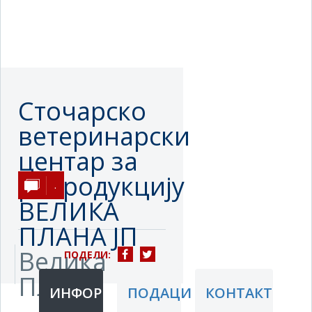
Сточарско
ветеринарски
центар за
репродукцију
.
ВЕЛИКА
ПЛАНА ЈП
Велика
ПОДЕЛИ:
Плана
ИНФОРМАЦИЈЕ
ПОДАЦИ
КОНТАКТ