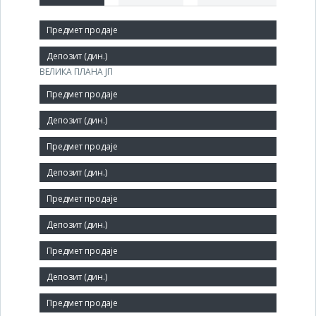
Краћи назив:
Сточарско ветеринарски центар за репродукцију
ВЕЛИКА ПЛАНА ЈП
Правни статус:
ЈП
Делатност:
Помоћне делатности у узгоју животиња
Матични број:
07142684
Величина:
Средње
Број запослених: