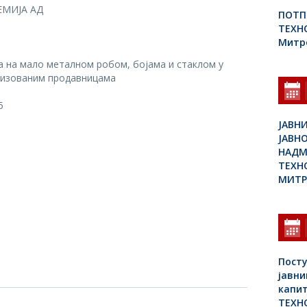
ЕМИЈА АД
ПОТП
ТЕХНО
Митр
а на мало металном робом, бојама и стаклом у
лизованим продавницама
5
JАВН
ЈАВН
НАДМ
ТЕХН
МИТР
Посту
јавн
капит
ТЕХНО