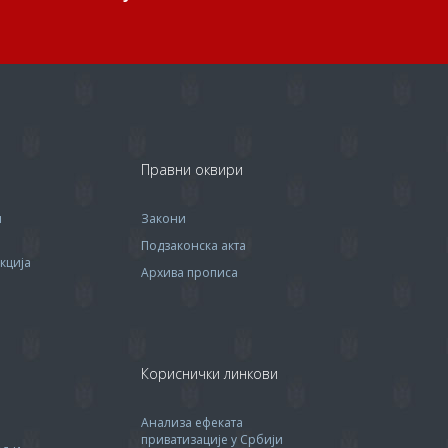
Правни оквири
м
Закони
Подзаконска акта
кција
Архива прописa
Кориснички линкови
Анализа ефеката
приватизације у Србији