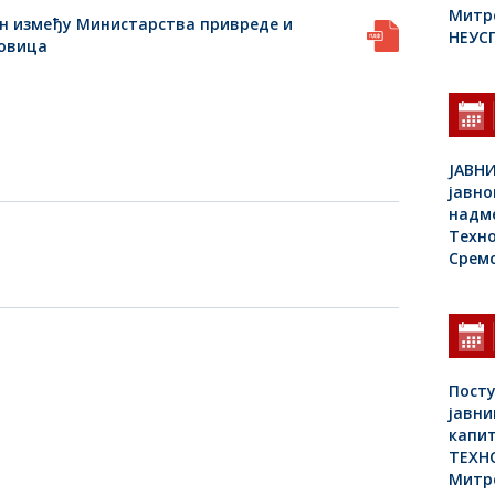
Митр
ен између Министарства привреде и
НЕУС
овица
JАВНИ
јавно
надм
Техн
Срем
Посту
јавн
капит
ТЕХНО
Митр