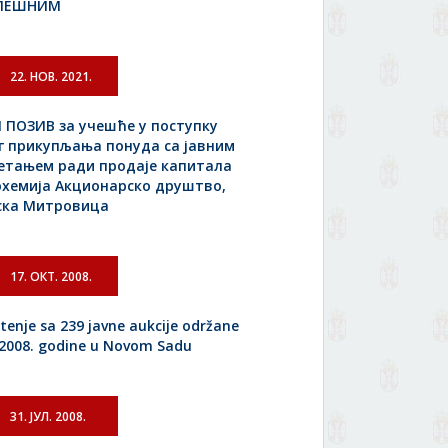
ПЕШНИМ
22. НОВ. 2021.
 ПОЗИВ за учешће у поступку
г прикупљања понуда са јавним
етањем ради продаје капитала
охемија Aкционарско друштво,
ска Митровица
17. ОКТ. 2008.
tenje sa 239 javne aukcije održane
.2008. godine u Novom Sadu
31. ЈУЛ. 2008.