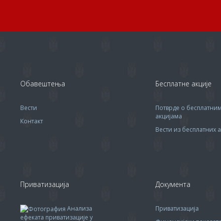
Обавештења
Бесплатне акције
Вести
Потврде о бесплатни
акцијама
Контакт
Вести из бесплатних а
Приватизација
Документа
Анализа
Приватизација
ефеката приватизације у