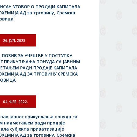
ИСАН УГОВОР О ПРОДАЈИ КАПИТАЛА
ХЕМИЈА АД за трговину, Сремска
овица
26. ЈУЛ. 2023.
И ПОЗИВ ЗА УЧЕШЋЕ У ПОСТУПКУ
ОГ ПРИКУПЉАЊА ПОНУДА СА ЈАВНИМ
ЕТАЊЕМ РАДИ ПРОДАЈЕ КАПИТАЛА
ОХЕМИЈА АД ЗА ТРГОВИНУ СРЕМСКА
ОВИЦА
04. ФЕБ. 2022.
пак јавног прикупљања понуда са
им надметањем ради продаје
ала субјекта приватизације
ХЕМИЈА АД за трговину, Сремска