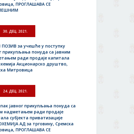
овица, ПРОГЛАШАВА СЕ
ПЕШНИМ
30. ДЕЦ. 2021.
 ПОЗИВ за учешће у поступку
г прикупљања понуда са јавним
етањем ради продаје капитала
охемија Акционарско друштво,
ска Митровица
24. ДЕЦ. 2021.
пак јавног прикупљања понуда са
им надметањем ради продаје
ала субјекта приватизације
ХЕМИЈА АД за трговину, Сремска
овица, ПРОГЛАШАВА СЕ