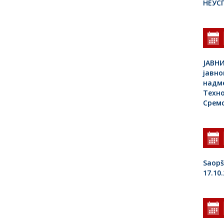
НЕУС
ЈАВНИ
јавно
надм
Tехн
Срем
Saopš
17.10