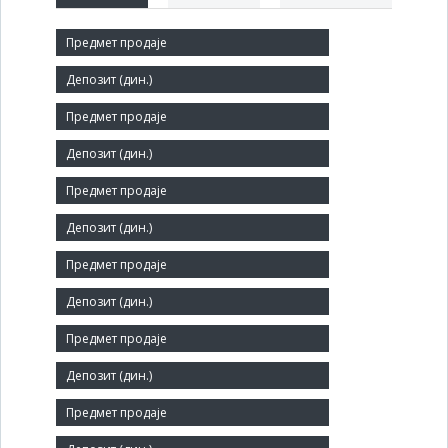
Краћи назив:
РАД ГРУПА ДОО
Правни статус:
ДОО
Делатност:
Изградња стамбених и нестамбених зграда
Матични број:
17258117
Величина:
Мало
Број запослених: