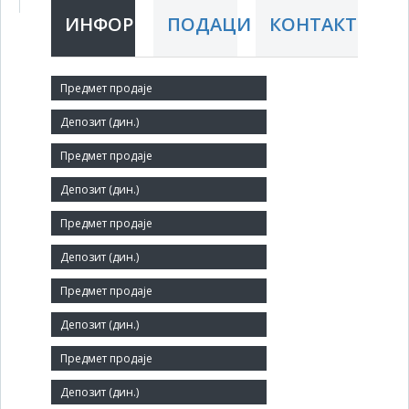
ИНФОРМАЦИЈЕ
ПОДАЦИ
КОНТАКТ
Краћи назив:
Laktarius dp
Правни статус:
ДП
Делатност:
Трговина на велико воћем и поврћем
Матични број:
07679556
Заступник: