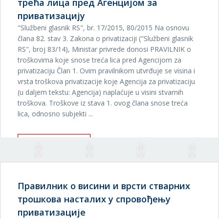
трећа лица пред Агенцијом за
приватизацију
"Službeni glasnik RS", br. 17/2015, 80/2015 Na osnovu
člana 82. stav 3. Zakona o privatizaciji ("Službeni glasnik
RS", broj 83/14), Ministar privrede donosi PRAVILNIK o
troškovima koje snose treća lica pred Agencijom za
privatizaciju Član 1. Ovim pravilnikom utvrđuje se visina i
vrsta troškova privatizacije koje Agencija za privatizaciju
(u daljem tekstu: Agencija) naplaćuje u visini stvarnih
troškova. Troškove iz stava 1. ovog člana snose treća
lica, odnosno subjekti ...
ОПШИРНИЈЕ
ПОДЕЛИ:
Правилник о висини и врсти стварних
трошкова насталих у спровођењу
приватизације