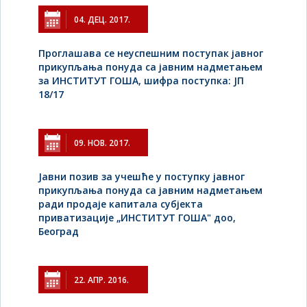
04. ДЕЦ. 2017.
Проглашава се неуспешним поступак јавног
прикупљања понуда са јавним надметањем
за ИНСТИТУТ ГОША, шифра поступка: ЈП
18/17
09. НОВ. 2017.
Jавни позив за учешће у поступку јавног
прикупљања понуда са јавним надметањем
ради продаје капитала субјекта
приватизације „ИНСТИТУТ ГОША" доо,
Београд
22. АПР. 2016.