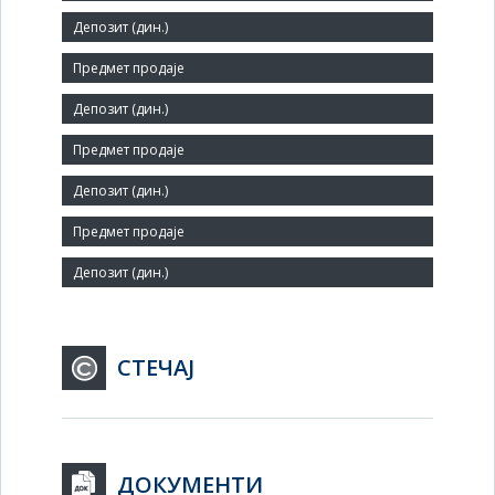
07264534
Величина:
Средње
Број запослених:
28
Заступник:
СТЕЧАЈ
ДОКУМЕНТИ