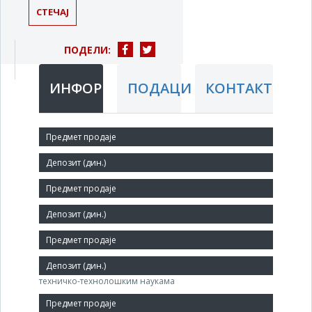
СТЕЧАЈ
ПОДЕЛИ:
ИНФОРМАЦИЈЕ
ПОДАЦИ
КОНТАКТ
Краћи назив:
Institut Goša doo
Правни статус:
ДОО
Делатност:
Истраживање и развој у осталим природним и
техничко-технолошким наукама
Матични број: