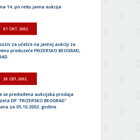
na 14. po redu javna aukcija
07. ОКТ. 2002.
poziv za učešće na javnoj aukciji za
veno preduzeće FRIZERSKO BEOGRAD,
RAD
28. СЕП. 2002.
e se predviđena aukcijska prodaja
zeća DP "FRIZERSKO BEOGRAD"
ana za 05.10.2002. godine