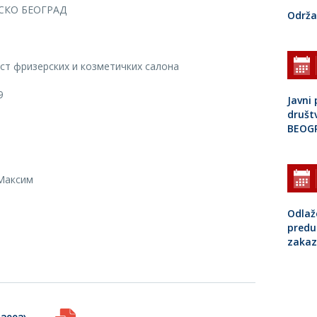
СКО БЕОГРАД
Održa
ст фризерских и козметичких салона
9
Javni 
društ
BEOG
Максим
Odlaž
predu
zakaz