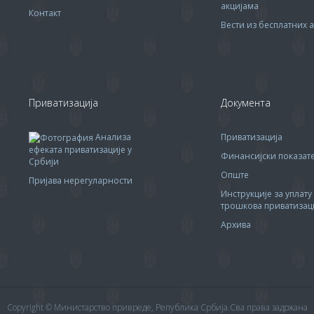
акцијама
Контакт
Вести из бесплатних а
Приватизација
Документа
Анализа
Приватизација
ефеката приватизације у
Финансијски показа
Србији
Опште
Пријава нерегуларности
Инструкције за уплату
трошкова приватизац
Архива
Copyright © Министарство привреде, Република Србија.Сва права задржана