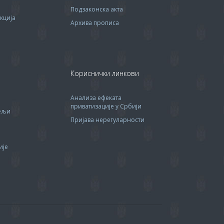
Подзаконска акта
кција
Архива прописa
Кориснички линкови
Анализа ефеката
приватизације у Србији
тељи
Пријава нерегуларности
ије