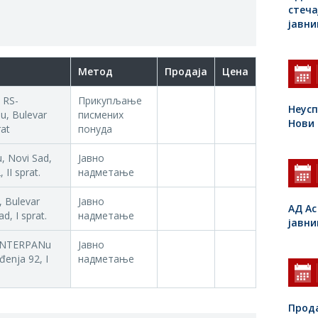
стеча
јавн
Метод
Продаја
Цена
u RS-
Прикупљање
Неусп
u, Bulevar
писмених
Нови
rat
понуда
, Novi Sad,
Јавно
II sprat.
надметање
 Bulevar
Јавно
АД Ас
d, I sprat.
надметање
јавн
P INTERPANu
Јавно
đenja 92, I
надметање
Прода