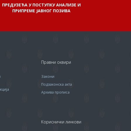
ПРЕДУЗЕЋА У ПОСТУПКУ АНАЛИЗЕ И
ПРИПРЕМЕ ЈАВНОГ ПОЗИВА
Правни оквири
м
Закони
Подзаконска акта
кција
Архива прописa
Кориснички линкови