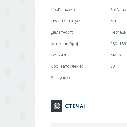
Краћи назив:
Stečajn
Правни статус:
ДП
Делатност:
Неспеци
Матични број:
0801189
Величина:
Мало
Број запослених:
33
Заступник:
СТЕЧАЈ