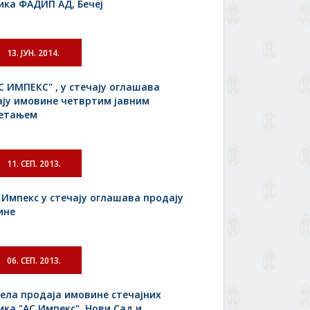
ка ФАДИП АД, Бечеј
13. ЈУН. 2014.
С ИМПЕКС" , у стечају оглашава
ју имовине четвртим јавним
етањем
11. СЕП. 2013.
 Импекс у стечају оглашава продају
ине
06. СЕП. 2013.
ела продаја имовине стечајних
ка "АС Импекс", Нови Сад и