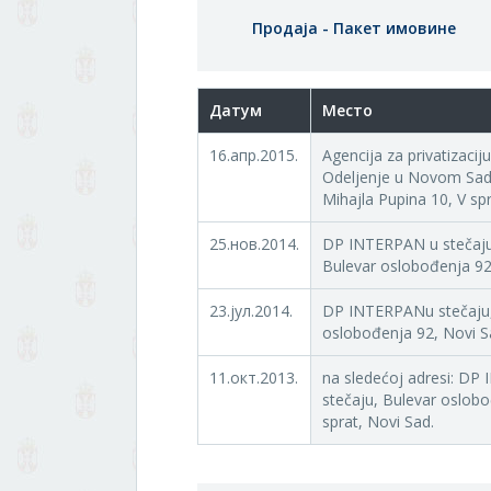
Продаја - Пакет имовине
Датум
Место
16.апр.2015.
Agencija za privatizacij
Odeljenje u Novom Sad
Mihajla Pupina 10, V sp
25.нов.2014.
DP INTERPAN u stečaju
Bulevar oslobođenja 92, 
23.јул.2014.
DP INTERPANu stečaju,
oslobođenja 92, Novi Sa
11.окт.2013.
na sledećoj adresi: D
stečaju, Bulevar oslobo
sprat, Novi Sad.