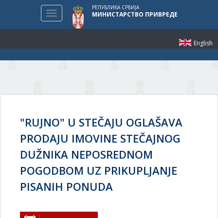
РЕПУБЛИКА СРБИЈА
Toggle
МИНИСТАРСТВО ПРИВРЕДЕ
navigation
English
"RUJNO" U STEČAJU OGLAŠAVA
PRODAJU IMOVINE STEČAJNOG
DUŽNIKA NEPOSREDNOM
POGODBOM UZ PRIKUPLJANJE
PISANIH PONUDA