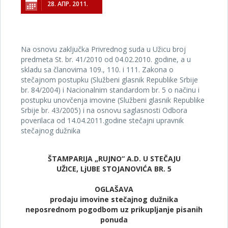
28. АПР. 2011.
Na osnovu zaključka Privrednog suda u Užicu broj
predmeta St. br. 41/2010 od 04.02.2010. godine, a u
skladu sa članovima 109., 110. i 111. Zakona o
stečajnom postupku (Službeni glasnik Republike Srbije
br. 84/2004) i Nacionalnim standardom br. 5 o načinu i
postupku unovčenja imovine (Službeni glasnik Republike
Srbije br. 43/2005) i na osnovu saglasnosti Odbora
poverilaca od 14.04.2011.godine stečajni upravnik
stečajnog dužnika
ŠTAMPARIJA „RUJNO“ A.D. U STEČAJU
UŽICE, LjUBE STOJANOVIĆA BR. 5
OGLAŠAVA
prodaju imovine stečajnog dužnika
neposrednom pogodbom uz prikupljanje pisanih
ponuda