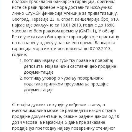
положи првокласна банкарска гаранција, оригинал
исте се ради провере мора доставити искључиво
лично Служби финансија Агенције за приватизацију,
Београд, Теразије 23, 6. спрат, канцеларија број 610,
најкасније закључно са 10.01.2013. године до 16:00
часова по београдском времену (GMT+1), У обзир
ће се узети само банкарске гаранције које пристигну
на назначену адресу у назначено време. Банкарска
гаранција мора имати рок важења до 07.02.2013.
године;
потпишу изјаву о губитку права на повраћај
депозита. Изјава чини саставни део продајне
документације;
потпишу уговор о чувању поверљивих
података приликом преузимања продајне
документације.
Стечајни дужник се купује у виђеном стању, а
његова имовина може се разгледати након откупа
продајне документације, сваким радним даном од 10
до14 часова а најкасније 5 дана пре заказане
продаје (уз претходну најаву поверенику стечајног