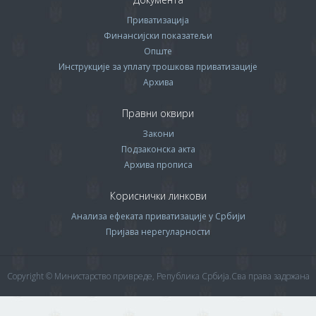
Приватизација
Финансијски показатељи
Опште
Инструкције за уплату трошкова приватизације
Архива
Правни оквири
Закони
Подзаконска акта
Архива прописa
Кориснички линкови
Анализа ефеката приватизације у Србији
Пријава нерегуларности
Copyright © Министарство привреде, Република Србија.Сва права задржана