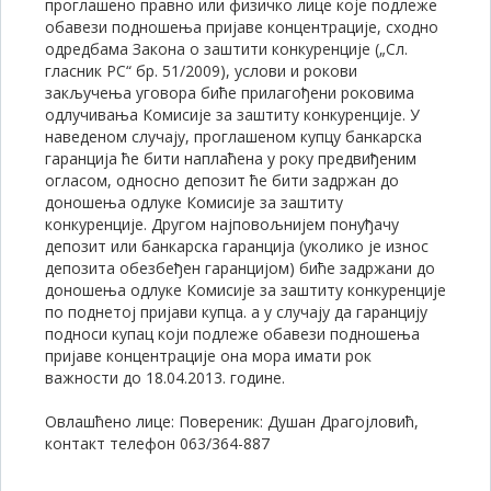
проглашено правно или физичко лице које подлеже
обавези подношења пријаве концентрације, сходно
одредбама Закона о заштити конкуренције („Сл.
гласник РС“ бр. 51/2009), услови и рокови
закључења уговора биће прилагођени роковима
одлучивања Комисије за заштиту конкуренције. У
наведеном случају, проглашеном купцу банкарска
гаранција ће бити наплаћена у року предвиђеним
огласом, односно депозит ће бити задржан до
доношења одлуке Комисије за заштиту
конкуренције. Другом најповољнијем понуђачу
депозит или банкарска гаранција (уколико је износ
депозита обезбеђен гаранцијом) биће задржани до
доношења одлуке Комисије за заштиту конкуренције
по поднетој пријави купца. а у случају да гаранцију
подноси купац који подлеже обавези подношења
пријаве концентрације она мора имати рок
важности до 18.04.2013. године.
Oвлашћено лице: Повереник: Душан Драгојловић,
контакт телефон 063/364-887