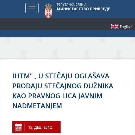
РЕПУБЛИКА СРБИЈА
Toggle
МИНИСТАРСТВО ПРИВРЕДЕ
navigation
English
IHTM" , U STEČAJU OGLAŠAVA
PRODAJU STEČAJNOG DUŽNIKA
KAO PRAVNOG LICA JAVNIM
NADMETANJEM
15. ДЕЦ. 2012.