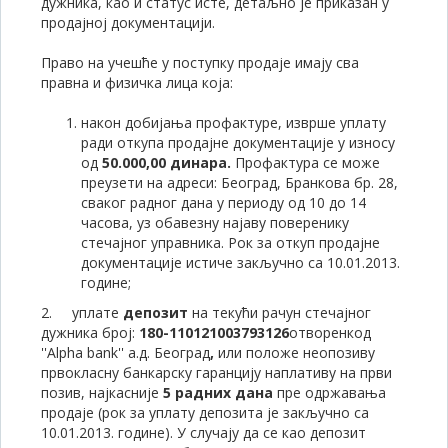
дужника, као и статус исте, детаљно је приказан у
продајној документацији.
Право на учешће у поступку продаје имају сва
правна и физичка лица која:
након добијања профактуре, изврше уплату
ради откупа продајне документације у износу
од
50.000
,00
динара.
Профактура се може
преузети на адреси: Београд, Бранкова бр. 28,
сваког радног дана у периоду од 10 до 14
часова, уз обавезну најаву поверенику
стечајног управника. Рок за откуп продајне
документације истиче закључно са 10.01.2013.
године;
2. уплате
депозит
на текући рачун стечајног
дужника број:
180
-
110121003793126
отворенкод
''Alpha bank'' а.д. Београд
,
или положе неопозиву
првокласну банкарску гаранцију наплативу на први
позив, најкасније
5 радних дана
пре одржавања
продаје (рок за уплату депозита је закључно са
10.01.2013. године). У случају да се као депозит