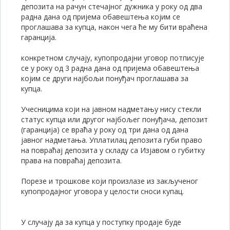
депозита на рачун стечајног дужника у року од два
радна дана од пријема обавештења којим се
проглашава за купца, након чега ће му бити враћена
гаранција.
конкретном случају, купопродајни уговор потписује
се у року од 3 радна дана од пријема обавештења
којим се други најбољи понуђач проглашава за
купца.
Учесницима који на јавном надметању нису стекли
статус купца или другог најбољег понуђача, депозит
(гаранција) се враћа у року од три дана од дана
јавног надметања. Уплатилац депозита губи право
на повраћај депозита у складу са Изјавом о губитку
права на повраћај депозита.
Порезе и трошкове који произлазе из закљученог
купопродајног уговора у целости сноси купац.
У случају да за купца у поступку продаје буде