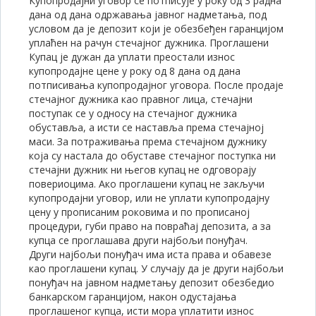
Купопродајни уговор се потписује у року од 3 радна
дана од дана одржавања јавног надметања, под
условом да је депозит који је обезбеђен гаранцијом
уплаћен на рачун стечајног дужника. Проглашени
Купац је дужан да уплати преостали износ
купопродајне цене у року од 8 дана од дана
потписивања купопродајног уговора. После продаје
стечајног дужника као правног лица, стечајни
поступак се у односу на стечајног дужника
обуставља, а исти се наставља према стечајној
маси. За потраживања према стечајном дужнику
која су настала до обуставе стечајног поступка ни
стечајни дужник ни његов купац не одговорају
повериоцима. Ако проглашени купац не закључи
купопродајни уговор, или не уплати купопродајну
цену у прописаним роковима и по прописаној
процедури, губи право на повраћај депозита, а за
купца се проглашава други најбољи понуђач.
Други најбољи понуђач има иста права и обавезе
као проглашени купац. У случају да је други најбољи
понуђач на јавном надметању депозит обезбедио
банкарском гаранцијом, након одустајања
проглашеног купца, исти мора уплатити износ