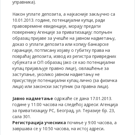
управника).
Након уплате депозита, а најкасније закључно са
10.01.2013. године, потенцијални купци, ради
правовремене евиденције, морају предати
поверенику Агенције за приватизацију: попуњен
образац пријаве за учешће на јавном надметању,
доказ о уплати депозита или копију банкарске
гаранције, потписану изјаву о губитку права на
повраћај депозита, извод из регистра привредних
субјеката и ОП образац (ако се као потенцијални
купац пријављује правно лице), овлашћење за
заступање, уколико јавном надметању не
присуствује потенцијални купац лично (за физичка
лица) или законски заступник (за правна лица).
Јавно надметање
одржаће се дана 17.01.2013.
године у 11:00 часова на следећој адреси: Агенција
за приватизацију РС, Београд, ул. Теразије бр. 23,
сала 301.
Регистрација учесника
почиње у 9:00 часова, а
завршава се у 10:50 часова, на истој адреси
.