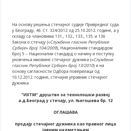
На основу решења стечајног судије Привредног суда
у Београду, 46. Ст. 324/2012 од 25.10.2012. године, а у
складу са чланoвима 131., 132., 133., 135. и 136
Закона о стечају («
Службени гласник Републике
Србије» број 104/2009
), Националним стандардом
број 5 – Национални стандард о начину и поступку
уновчења имовине стечајног дужника («
Службени
гласник Републике Србије» број 13/2010
) и на
основу сагласности Одбора поверилаца од
10.12.2012. године, стечајни управник стечајног
дужника
"ИХТМ" друштво за технолошки развој
а.д.
Београд у стечају, ул. Његошева бр. 12
ОГЛАШАВА
продају стечајног дужника као правног лица
јавним надметањем