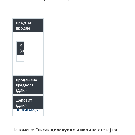
76.171.713,00
30.468.685,20
Напомена: Списак
целокупне имовине
стечајног