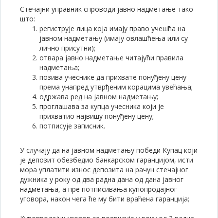
Стечајни управник спроводи јавно надметање тако
што:
региструје лица која имају право учешћа на
јавном надметању (имају овлашћења или су
лично присутни);
отвара јавно надметање читајући правила
надметања;
позива учеснике да прихвате понуђену цену
према унапред утврђеним корацима увећања;
одржава ред на јавном надметању;
проглашава за купца учесника који је
прихватио највишу понуђену цену;
потписује записник.
У случају да на јавном надметању победи Купац који
је депозит обезбедио банкарском гаранцијом, исти
мора уплатити износ депозита на рачун стечајног
дужника у року од два радна дана од дана јавног
надметања, а пре потписивања купопродајног
уговора, након чега ће му бити враћена гаранција;