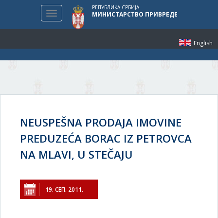
РЕПУБЛИКА СРБИЈА
Toggle
МИНИСТАРСТВО ПРИВРЕДЕ
navigation
English
NEUSPEŠNA PRODAJA IMOVINE
PREDUZEĆA BORAC IZ PETROVCA
NA MLAVI, U STEČAJU
19. СЕП. 2011.