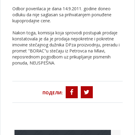
Odbor poverilaca je dana 14.9.2011. godine doneo
odluku da nije saglasan sa prihvatanjem ponuđene
kupoprodajne cene.
Nakon toga, komisija koja sprovodi postupak prodaje
konstatovala je da je prodaja nepokretne i pokretne
imovine stečajnog dužnika DPza proizvodnju, preradu i
promet "BORAC"u stečaju iz Petrovca na Mlavi,
neposrednom pogodbom uz prikupljanje pismenih
ponuda, NEUSPEŠNA.
ПОДЕЛИ: