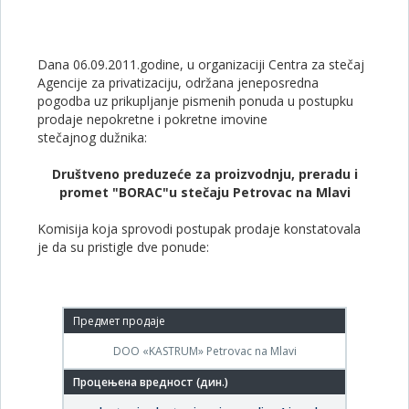
Dana 06.09.2011.godine, u organizaciji Centra za stečaj
Agencije za privatizaciju, održana jeneposredna
pogodba uz prikupljanje pismenih ponuda u postupku
prodaje nepokretne i pokretne imovine
stečajnog dužnika:
Društveno preduzeće za proizvodnju, preradu i
promet "BORAC"
u stečaju Petrovac na Mlavi
Komisija koja sprovodi postupak prodaje konstatovala
je da su pristigle dve ponude:
DOO «KASTRUM» Petrovac na Mlavi