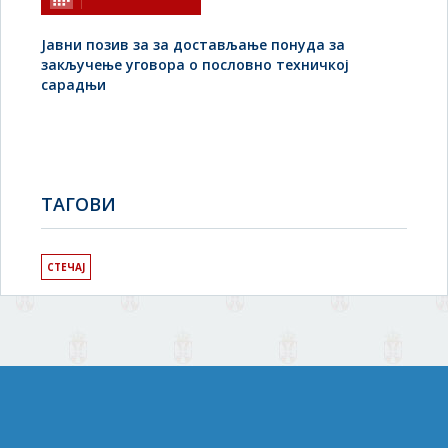
Јавни позив за за достављање понуда за
закључење уговора о пословно техничкој
сарадњи
TAГОВИ
СТЕЧАЈ