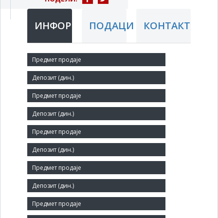
ИНФОРМАЦИЈЕ
ПОДАЦИ
КОНТАКТ
Краћи назив:
ВИГ - ВОДОВОД И ГРЕЈАЊЕ - АГРОВОЈВОДИНА
Правни статус:
АД
Делатност:
Остали завршни радови
Матични број:
08134294
Величина: