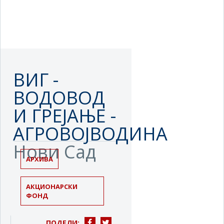
ВИГ -
ВОДОВОД
И ГРЕЈАЊЕ -
АГРОВОЈВОДИНА
Нови Сад
АРХИВА
АКЦИОНАРСКИ
ФОНД
ПОДЕЛИ: