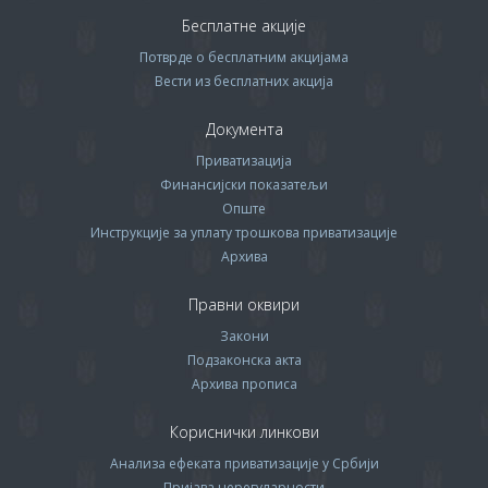
Бесплатне акције
Потврде о бесплатним акцијама
Вести из бесплатних акција
Документа
Приватизација
Финансијски показатељи
Опште
Инструкције за уплату трошкова приватизације
Архива
Правни оквири
Закони
Подзаконска акта
Архива прописa
Кориснички линкови
Анализа ефеката приватизације у Србији
Пријава нерегуларности