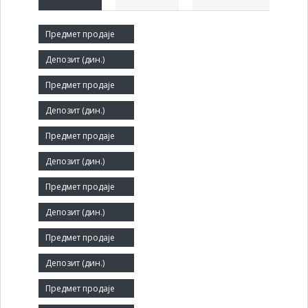
Краћи назив:
ТИЗ
Правни статус:
ДП
Делатност:
Производња тканина
Матични број:
07044879
Број запослених:
336
Заступник: