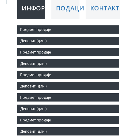
ИНФОРМАЦИЈЕ
ПОДАЦИ
КОНТАКТ
Краћи назив:
IZGRADNJA stečajna masa
Правни статус:
ДОО
Делатност:
Остали непоменути специфични грађевински радови
Матични број:
08690600
Величина:
Мало