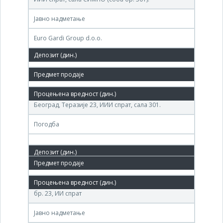
Јавно надметање
Euro Gardi Group d.o.o.
9,850,000 РСД
14. јун.'11.
(ИЗГРАДЊА д.о.о. ) Агенције за приватизацију РС,
Београд, Теразије 23, ИИИ спрат, сала 301.
Погодба
25. феб.'11.
Агенција за приватизацију РС, Београд, ул. Теразије
бр. 23, ИИ спрат
Јавно надметање