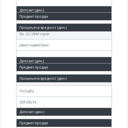
27. дец.'10.
Агенција за приватизацију РС, Београд, Теразије
бр. 23, ИИИ спрат
Јавно надметање
19. мар.'09.
(ИЗГРАДЊА) код стечајног дужника у Бачкој Тополи
Погодба
SZR DELTA
5,200 РСД
20. феб.'09.