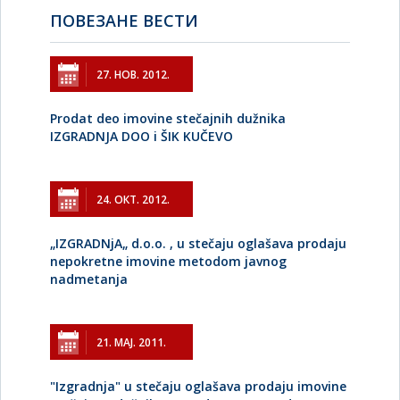
ПОВЕЗАНЕ ВЕСТИ
27. НОВ. 2012.
Prodat deo imovine stečajnih dužnika
IZGRADNJA DOO i ŠIK KUČEVO
24. ОКТ. 2012.
„IZGRADNjA„ d.o.o. , u stečaju oglašava prodaju
nepokretne imovine metodom javnog
nadmetanja
21. МАЈ. 2011.
"Izgradnja" u stečaju oglašava prodaju imovine