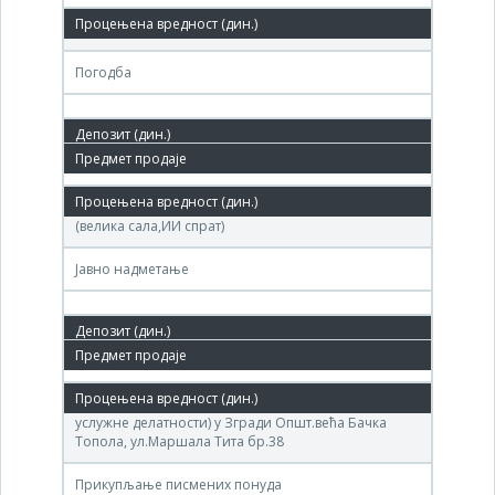
(ИЗГРАДЊА),Трговински суд у Суботици
Погодба
18. нов.'08.
Агенција за приватизацију,Теразије 23,Београд
(велика сала,ИИ спрат)
Јавно надметање
23. сеп.'08.
(1.Мај,Занаство,Изградња,Циглана,Пројект,1.Мај
услужне делатности) у Згради Општ.већа Бачка
Топола, ул.Маршала Тита бр.38
Прикупљање писмених понуда