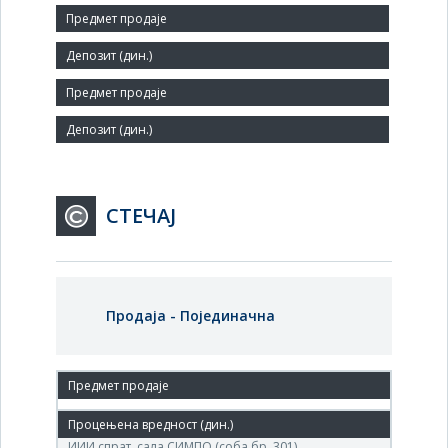
Број запослених:
103
Заступник:
СТЕЧАЈ
Продаја - Појединачна
27. нов.'12.
Агенција за приватизацију, Теразије бр 23, Београд,
ИИИ спрат, сала СИМПО (соба бр. 301).