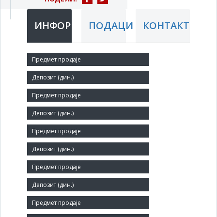
ИНФОРМАЦИЈЕ
ПОДАЦИ
КОНТАКТ
Краћи назив:
ФСУ
Правни статус:
ДП
Делатност:
Производња остале електричне опреме
Матични број:
07007400
Величина: