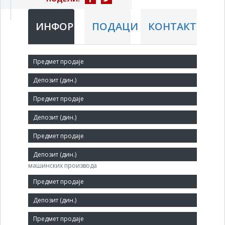
ИНФОРМАЦИЈЕ
ПОДАЦИ
КОНТАКТ
Краћи назив:
ЧАЧАК ФАБРИКА ОПРУГА
Правни статус:
ДП
Делатност:
Производња везних елемената и вијчаних
машинских производа
Матични број:
07290586
Величина: