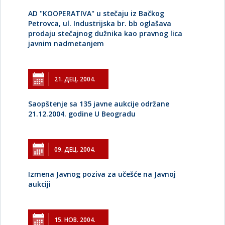
AD "KOOPERATIVA" u stečaju iz Bačkog
Petrovca, ul. Industrijska br. bb oglašava
prodaju stečajnog dužnika kao pravnog lica
javnim nadmetanjem
21. ДЕЦ. 2004.
Saopštenje sa 135 javne aukcije održane
21.12.2004. godine U Beogradu
09. ДЕЦ. 2004.
Izmena Javnog poziva za učešće na Javnoj
aukciji
15. НОВ. 2004.