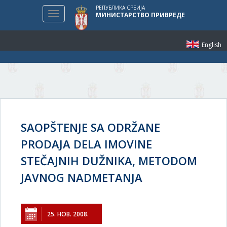
РЕПУБЛИКА СРБИЈА
Toggle
МИНИСТАРСТВО ПРИВРЕДЕ
navigation
English
SAOPŠTENJE SA ODRŽANE
PRODAJA DELA IMOVINE
STEČAJNIH DUŽNIKA, METODOM
JAVNOG NADMETANJA
25. НОВ. 2008.