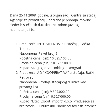
Dana 25.11.2008. godine, u organizaciji Centra za stečaj
Agencije za privatizaciju, održana je prodaja imovine
sledećih stečajnih dužnika, metodom Javnog
nadmetanja i to:
Preduzeće: IN "UMETNOST" u stečaju, Bačka
Topola
Napomena: Paket broj 2
Početna cena (din): 10.025.100,00
Prodajna cena (din): 10.025.100,00
Kupac: AD "Jugodrvo Holding", Beograd
Preduzeće: AD "KOOPERATIVA" u stečaju, Bački
Petrovac
Napomena: Prodaja stečajnog dužnika kao
pravnog lica
Početna cena (din): 9.627.000,00
Prodajna cena (din): 9.627.000,00
Kupac: "Eltec Export-import" d.o.o. Preduzeće za
proizvodnju, unutrašnji i spoljnotrgovinski promet