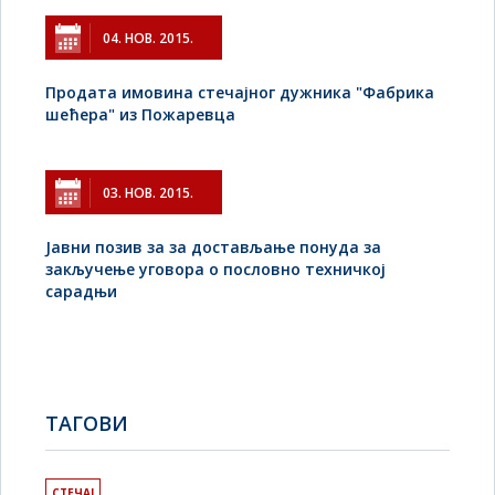
04. НОВ. 2015.
Продата имовина стечајног дужника "Фабрика
шећера" из Пожаревца
03. НОВ. 2015.
Јавни позив за за достављање понуда за
закључење уговора о пословно техничкој
сарадњи
TAГОВИ
СТЕЧАЈ