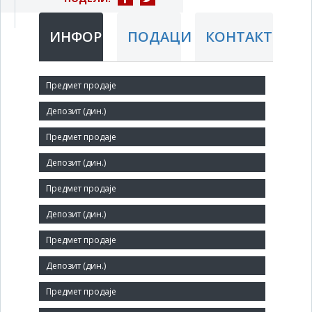
ИНФОРМАЦИЈЕ
ПОДАЦИ
КОНТАКТ
Краћи назив:
1.ОКТОБАР
Правни статус:
ДП
Делатност:
Гајење жита (осим пиринча), легуминоза и уљарица
Матични број:
08072523
Величина: