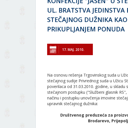
KONFEKCIJE "JASEN" U ST
UL. BRATSTVA JEDINSTVA
STEČAJNOG DUŽNIKA KAO
PRIKUPLJANJEM PONUDA
17. МАЈ. 2010.
Na osnovu rešenja Trgovinskog suda u Užicu
stečajnog sudije Privrednog suda u Užicu St
poverilaca od 31.03.2010. godine, u skladu
stečajnom postupku ("Službeni glasnik RS",
načinu i postupku unovčenja imovine stečajn
upravnik stečajnog dužnika:
Društvenog preduzeća za proizvo
Brodarevo, Prijepolj