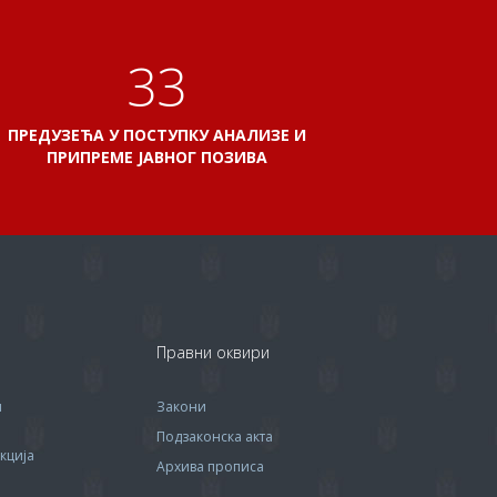
38
ПРЕДУЗЕЋА У ПОСТУПКУ АНАЛИЗЕ И
ПРИПРЕМЕ ЈАВНОГ ПОЗИВА
Правни оквири
м
Закони
Подзаконска акта
кција
Архива прописa