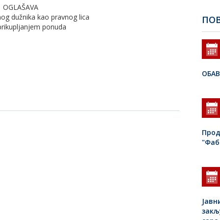
OGLAŠAVA
nog dužnika kao pravnog lica
ПОВ
prikupljanjem ponuda
ОБА
Прод
"Фаб
Јавн
закљ