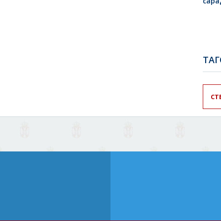
сар
TA
СТ