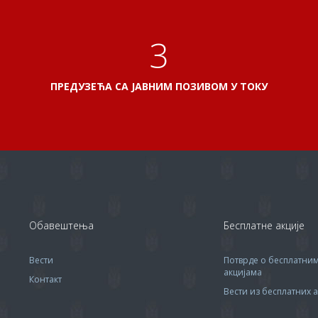
3
ПРЕДУЗЕЋА СА ЈАВНИМ ПОЗИВОМ У ТОКУ
Обавештења
Бесплатне акције
Вести
Потврде о бесплатни
акцијама
Контакт
Вести из бесплатних а