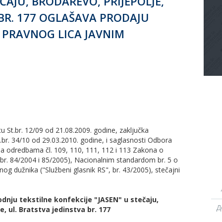
EČAJU, BRODAREVO, PRIJEPOLJE,
 BR. 177 OGLAŠAVA PRODAJU
 PRAVNOG LICA JAVNIM
 St.br. 12/09 od 21.08.2009. godine, zaključka
.br. 34/10 od 29.03.2010. godine, i saglasnosti Odbora
 sa odredbama čl. 109, 110, 111, 112 i 113 Zakona o
 br. 84/2004 i 85/2005), Nacionalnim standardom br. 5 o
og dužnika ("Službeni glasnik RS", br. 43/2005), stečajni
dnju tekstilne konfekcije "JASEN" u stečaju,
Д
e, ul. Bratstva jedinstva br. 177