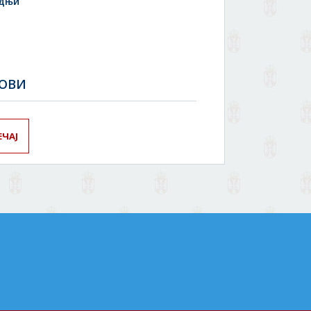
адњи
ГОВИ
ЕЧАЈ