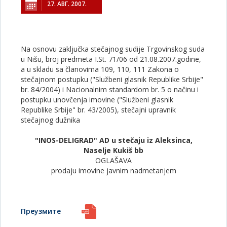
27. АВГ. 2007.
Na osnovu zaključka stečajnog sudije Trgovinskog suda
u Nišu, broj predmeta I.St. 71/06 od 21.08.2007.godine,
a u skladu sa članovima 109, 110, 111 Zakona o
stečajnom postupku ("Službeni glasnik Republike Srbije"
br. 84/2004) i Nacionalnim standardom br. 5 o načinu i
postupku unovčenja imovine ("Službeni glasnik
Republike Srbije" br. 43/2005), stečajni upravnik
stečajnog dužnika
"INOS-DELIGRAD" AD u stečaju iz Aleksinca,
Naselje Kukiš bb
OGLAŠAVA
prodaju imovine javnim nadmetanjem
Преузмите