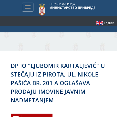
РЕПУБЛИКА СРБИЈА
Toggle
МИНИСТАРСТВО ПРИВРЕДЕ
navigation
English
DP IO "LJUBOMIR KARTALJEVIĆ" U
STEČAJU IZ PIROTA, UL. NIKOLE
PAŠIĆA BR. 201 A OGLAŠAVA
PRODAJU IMOVINE JAVNIM
NADMETANJEM