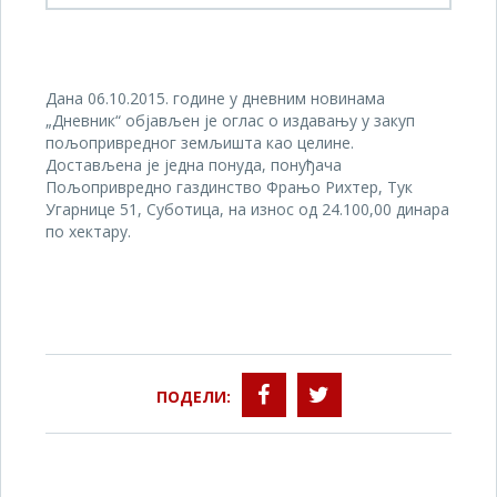
Дана 06.10.2015. године у дневним новинама
„Дневник“ објављен је оглас о издавању у закуп
пољопривредног земљишта као целине.
Достављена је једна понуда, понуђача
Пољопривредно газдинство Фрањо Рихтер, Тук
Угарнице 51, Суботица, на износ од 24.100,00 динара
по хектару.
ПОДЕЛИ: