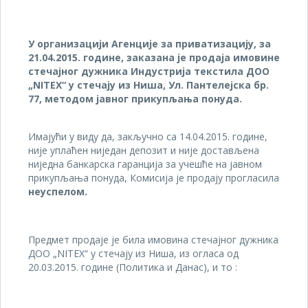
У организацији Агенције за приватизацију, з
а
21.04.20
1
5.
године, заказана је
продаја имовине
стечајног дужник
а Индустрија текстила ДОО
„
NITEX“
у стечају из Ниша, Ул. Пантелејска бр.
77, методом јавног прикупљања понуда.
Имајући у виду да, закључно са 14.04.2015. године,
није уплаћен ниједан депозит и није достављена
ниједна банкарска гаранција за учешће на јавном
прикупљања понуда, Комисија је продају прогласила
неуспелом.
Предмет продаје је била имовина стечајног дужника
ДОО „NITEX“ у стечају из Ниша, из огласа од
20.03.2015. године (Политика и Данас), и то :