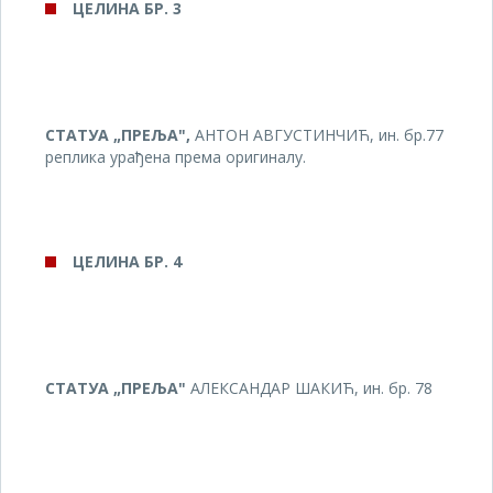
ЦЕЛИНА БР.
3
СТАТУА „ПРЕЉА",
АНТОН АВГУСТИНЧИЋ, ин. бр.77
реплика урађена према оригиналу.
ЦЕЛИНА БР. 4
СТАТУА „ПРЕЉА"
АЛЕКСАНДАР ШАКИЋ, ин. бр. 78