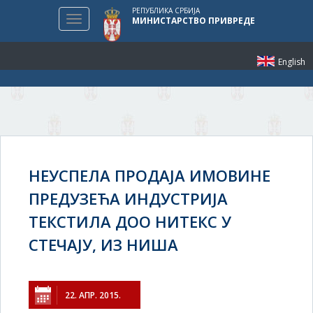
РЕПУБЛИКА СРБИЈА
Toggle
МИНИСТАРСТВО ПРИВРЕДЕ
navigation
English
НЕУСПЕЛА ПРОДАЈА ИМОВИНЕ
ПРЕДУЗЕЋА ИНДУСТРИЈА
ТЕКСТИЛА ДОО НИТЕКС У
СТЕЧАЈУ, ИЗ НИША
22. АПР. 2015.