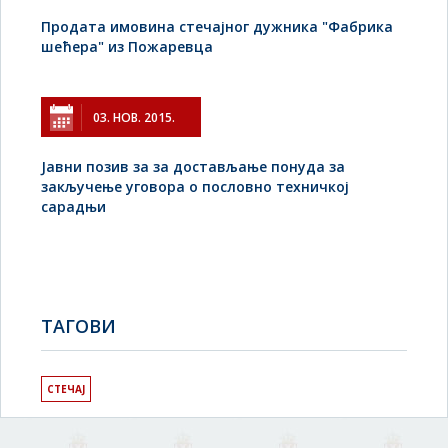
Продата имовина стечајног дужника "Фабрика
шећера" из Пожаревца
03. НОВ. 2015.
Јавни позив за за достављање понуда за
закључење уговора о пословно техничкој
сарадњи
TAГОВИ
СТЕЧАЈ