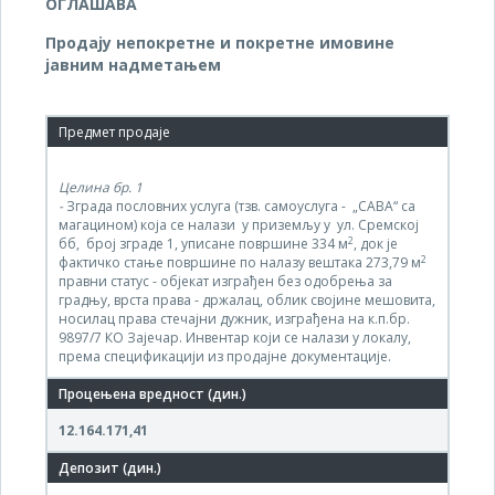
ОГЛАШАВА
Продају непокретне и покретне имовине
јавним
надметањем
Целина бр.
1
-
Зграда пословних услуга (тзв. самоуслуга - „САВА“ са
магацином) која се налази у приземљу у ул. Сремској
2
бб, број зграде 1, уписане површине 334 м
, док је
2
фактичко стање површине по налазу вештака 273,79 м
правни статус - објекат изграђен без одобрења за
градњу, врста права - држалац, облик својине мешовита,
носилац права стечајни дужник, изграђена на к.п.бр.
9897/7 КО Зајечар. Инвентар који се налази у локалу,
према спецификацији из продајне документације.
12.164.171,41