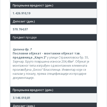
1.426.910,19
570.764,07
Целина бр.
7
Пословни објекат - монтажни објекат тзв.
продавница „Кључ 2“
у улици Стражиловска бр. 55,
2
Зајечар. Бруто површина износи 204,48м
. Објекат је
монтажног типа изграђен од монтажних елемената
произвођача „Беско“ Власотинце. Инвентар који се
налази у локалу, према спецификацији из продајне
документације.
3.146.010,81