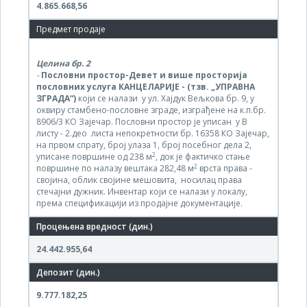
4.86
5.668,56
Целина бр.
2
-
Пословни простор-Девет и више просторија
пословних услуга КАНЦЕЛАРИЈЕ - (тзв. „УПРАВНА
ЗГРАДА“)
који се
налази у ул. Хајдук Вељкова бр. 9, у
оквиру стамбено-пословне зграде, изграђене на к.п.бр.
8906/3 КО Зајечар. Пословни простор је уписан у В
листу - 2.део листа непокретности бр. 16358 КО Зајечар,
на првом спрату, број улаза 1, број посебног дела 2,
2
уписане површине од 238 м
, док је фактичко стање
2
површине по налазу вештака 282,48 м
врста права -
својина, облик својине мешовита, носилац права
стечајни дужник. Инвентар који се налази у локалу,
према спецификацији из продајне документације.
24.442.955,64
9.777.182,25