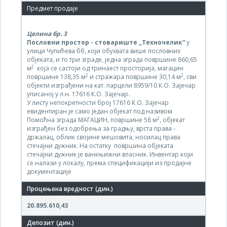
Целина бр.
3
Пословни простор - стовариште „Техночелик“
у
улици Чупићева бб, који обухвата више пословних
објеката, и то три зграде, једна зграда површине 860,65
2
м
која се састоји од тринаест просторија, магацин
2
2
површине 138,35 м
и стражара површине 30,14 м
, сви
објекти изграђени на кат. парцели 8959/10 К.О. Зајечар
уписаној у л.н. 17616 К.О. Зајечар.
У листу непокретности број 17616 К.О. Зајечар
евидентиран је само један објекат под називом
2
Помоћна зграда МАГАЦИН, површине 58 м
, објекат
изграђен без одобрења за градњу, врста права -
држалац, облик својине мешовита, носилац права
стечајни дужник. На остатку површина објеката
стечајни дужник је ванкњижни власник. Инвентар који
се налази у локалу, према спецификацији из продајне
документације
20.895.610,43