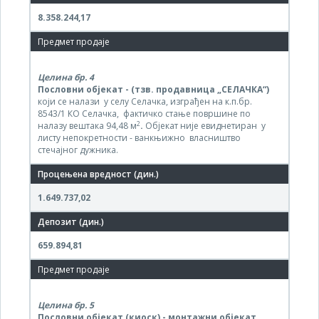
8.358.244,17
Целина бр.
4
Пословни објекат
- (тзв. продавница „СЕЛАЧКА“)
који се
налази у селу Селачка, изграђен на к.п.бр.
8543/1 КО Селачка, фактичко стање површине по
2
налазу вештака 94,48 м
.
Објекат није евиднетиран у
листу непокретности - ванкњижно власништво
стечајног дужника.
1.649.737,02
659.894,81
Целина бр.
5
Пословни објекат (киоск) - монтажни објекат,