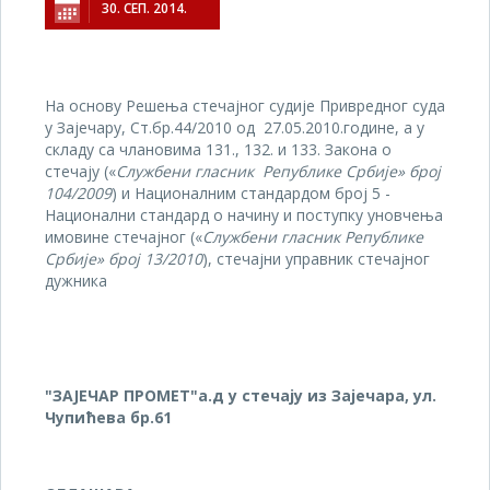
30. СЕП. 2014.
На основу Решења стечајног судије Привредног суда
у Зајечару, Ст.бр.44/2010 од 27.05.2010.године, а у
складу са чланoвима 131., 132. и 133. Закона о
стечају («
Службени гласник Републике Србије» број
104/2009
) и Националним стандардом број 5 -
Национални стандард о начину и поступку уновчења
имовине стечајног («
Службени гласник Републике
Србије» број 13/2010
), стечајни управник стечајног
дужника
"ЗАЈЕЧАР ПРОМЕТ"а.д
у стечају из Зајечара, ул.
Чупићева бр.61