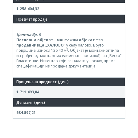
1.258.404,32
Целина бр.
8
Пословни објекат - монтажни објекат тзв.
продавнивца „ХАЛОВО“
у селу Халово. Бруто
2
површина износи 136,40 м
. Објекат је монтажног типа
изграђен од монтажних елемената произвођача „Беско“
Власотинце. Инвентар који се налази у локалу, према
спецификацији из продајне документације.
1.711.493,04
684.597,21