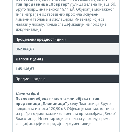
тзв.продавница „Повртар“
у улици Зелена Пијаца бб.
2
Бруто површина износи 19,11 м
. Објекат је монтажног
типа изграђен од гвоздених профила испуњен
лименим таблама и изолацијом. Инвентар који се
налази у локалу, према спецификацији из продајне
документације
362.866,67
145.146,67
Целина бр.
6
Пословни објекат - монтажни објекат тзв.
продавница „Планиница“
у селу Планиница. Бруто
2
површина износи 120,90 м
. Објекат је монтажног типа
изграђен од монтажних елемената произвођача „Беско“
Власотинце. Инвентар који се налази у локалу, према
спецификацији из продајне документације