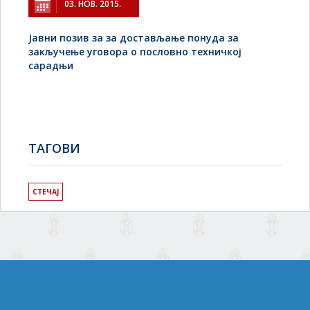
03. НОВ. 2015.
Јавни позив за за достављање понуда за
закључење уговора о пословно техничкој
сарадњи
TAГОВИ
СТЕЧАЈ