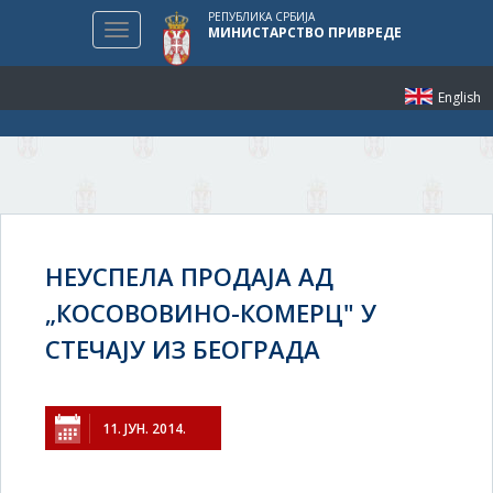
РЕПУБЛИКА СРБИЈА
Toggle
МИНИСТАРСТВО ПРИВРЕДЕ
navigation
English
НЕУСПЕЛА ПРОДАЈА АД
„КОСОВОВИНО-КОМЕРЦ" У
СТЕЧАЈУ ИЗ БЕОГРАДА
11. ЈУН. 2014.