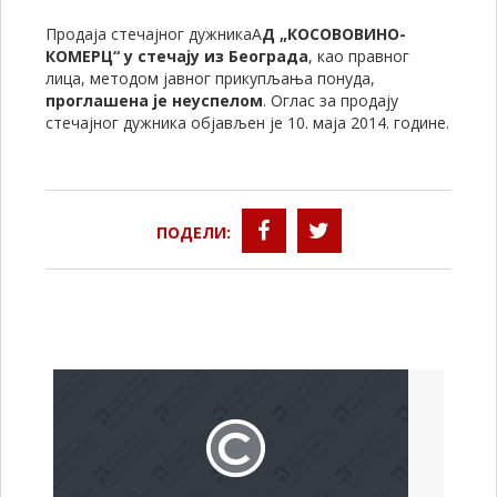
Продаја стечајног дужникаA
Д „КОСОВОВИНО-
КОМЕРЦ“
у стечају из Београда
, као правног
лица, методом jавног прикупљања понуда,
проглашена је неуспелом
. Оглас за продају
стечајног дужника објављен је 10. маја 2014. године.
ПОДЕЛИ: