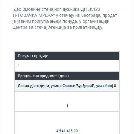
Део имовине стечајног дужника ДП „КЛУЗ
ТРГОВАЧКА МРЕЖА“ у стечају из Београда, продат
је јавним прикупљањем понуда, у организацији
Центра за стечај Агенције за приватизацију.
1
Локал у Јагодини, улица Славке Ђурђевић, улаз број 8
1
4.541.415,00