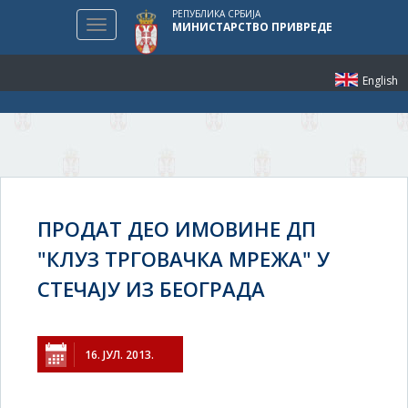
РЕПУБЛИКА СРБИЈА
Toggle
МИНИСТАРСТВО ПРИВРЕДЕ
navigation
English
ПРОДАТ ДЕО ИМОВИНЕ ДП
"КЛУЗ ТРГОВАЧКА МРЕЖА" У
СТЕЧАЈУ ИЗ БЕОГРАДА
16. ЈУЛ. 2013.