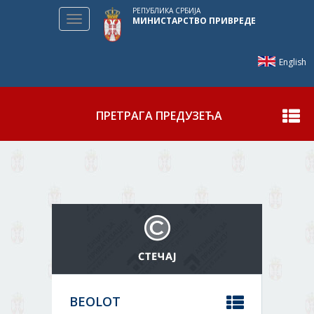
РЕПУБЛИКА СРБИЈА
Toggle
МИНИСТАРСТВО ПРИВРЕДЕ
navigation
English
ПРЕТРАГА ПРЕДУЗЕЋА
Прикажи
BEOLOT