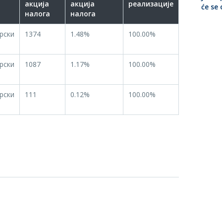
акција
акција
реализације
će se
налога
налога
рски
1374
1.48%
100.00%
рски
1087
1.17%
100.00%
рски
111
0.12%
100.00%