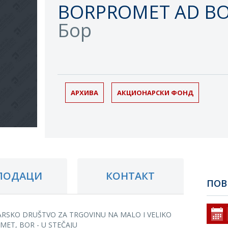
BORPROMET AD BOR
Бор
АРХИВА
АКЦИОНАРСКИ ФОНД
ПОДАЦИ
КОНТАКТ
ПОВ
RSKO DRUŠTVO ZA TRGOVINU NA MALO I VELIKO
ET, BOR - U STEČAJU