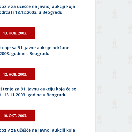
poziv za učešće na javnoj aukciji koja
 održati 18.12.2003. u Beogradu
13. НОВ. 2003.
tenje sa 91. javne aukcije održane
.2003. godine - Beogradu
12. НОВ. 2003.
štenje za 91. javnu aukciju koja će se
ti 13.11.2003. godine u Beogradu
10. ОКТ. 2003.
poziv za učešće na javnoj aukciji koja