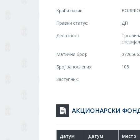
Краћи назив:
BORPROM
Правни статус:
ДП
Делатност:
Трговин
специја
Матични број:
0726566
Број запослених:
105
Заступник:
АКЦИОНАРСКИ ФОН
Датум
Датум
Место