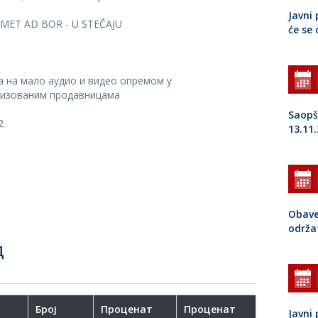
Javni 
ET AD BOR - U STEČAJU
će se
а на мало аудио и видео опремом у
лизованим продавницама
Saopš
2
13.11
Obave
održa
Д
Број
Проценат
Проценат
Javni 