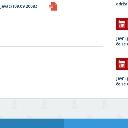
održa
evac) (09.09.2008.)
Javni 
će se
Javni 
će se