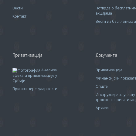
Вести
Потврде о бесплатни
акцијама
Контакт
Вести из бесплатних а
Приватизација
Документа
Анализа
Приватизација
ефеката приватизације у
Финансијски показа
Србији
Опште
Пријава нерегуларности
Инструкције за уплату
трошкова приватизац
Архива