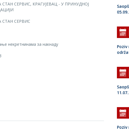
 СТАН СЕРВИС, КРАГУЈЕВАЦ - У ПРИНУДНОЈ
Saopš
АЦИЈИ
05.09
А СТАН СЕРВИС
ње некретнинама за накнаду
Poziv 
održa
3
Saopš
11.07
Poziv 