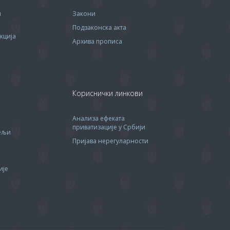
м
Закони
Подзаконска акта
кција
Архива прописa
Кориснички линкови
Анализа ефеката
приватизације у Србији
тељи
Пријава нерегуларности
ије