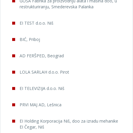
GOŠA Fabrika za proizvodnju alata i mašina doo, u
restrukturiranju, Smederevska Palanka
EI TEST d.o.o. Niš
BIĆ, Priboj
AD FERŠPED, Beograd
LOLA SARLAH d.o.o. Pirot
EI TELEVIZIJA d.o.o. Niš
PRVI MAJ AD, Lešnica
EI Holding Korporacija Niš, doo za izradu mehanike
EI Čegar, Niš