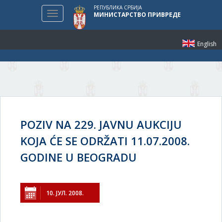
РЕПУБЛИКА СРБИЈА
Toggle
МИНИСТАРСТВО ПРИВРЕДЕ
navigation
English
POZIV NA 229. JAVNU AUKCIJU
KOJA ĆE SE ODRŽATI 11.07.2008.
GODINE U BEOGRADU
10. ЈУЛ. 2008.