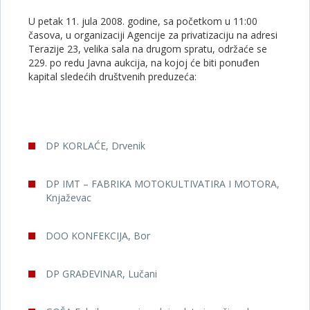
U petak 11. jula 2008. godine, sa početkom u 11:00
časova, u organizaciji Agencije za privatizaciju na adresi
Terazije 23, velika sala na drugom spratu, održaće se
229. po redu Javna aukcija, na kojoj će biti ponuđen
kapital sledećih društvenih preduzeća:
DP KORLAĆE, Drvenik
DP IMT – FABRIKA MOTOKULTIVATIRA I MOTORA,
Knjaževac
DOO KONFEKCIJA, Bor
DP GRAĐEVINAR, Lučani