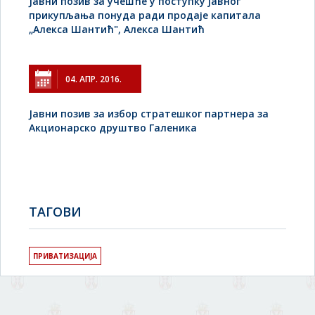
Jавни позив за учешће у поступку јавног
прикупљања понуда ради продаје капитала
„Алекса Шантић", Алекса Шантић
04. АПР. 2016.
Јавни позив за избор стратешког партнера за
Акционарско друштво Галеника
TAГОВИ
ПРИВАТИЗАЦИЈА