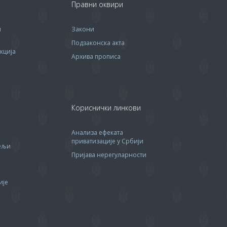
Правни оквири
м
Закони
Подзаконска акта
кција
Архива прописa
Кориснички линкови
Анализа ефеката
приватизације у Србији
тељи
Пријава нерегуларности
ије