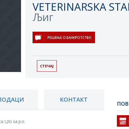
VETERINARSKA STAN
Љиг
РЕШЕЊЕ О БАНКРОТСТВУ;
СТЕЧАЈ
ПОДАЦИ
КОНТАКТ
ПОВ
a LJIG sa p.o.