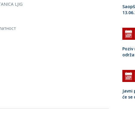
ANICA LJIG
Saopš
13.06
латност
Poziv 
održa
Javni 
će se