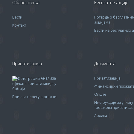
Обавештења
Бесплатне акције
Вести
Потврде о бесплатни
акцијама
Контакт
Вести из бесплатних а
Приватизација
Документа
Анализа
Приватизација
ефеката приватизације у
Финансијски показа
Србији
Опште
Пријава нерегуларности
Инструкције за уплату
трошкова приватизац
Архива