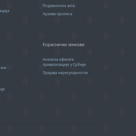
Подзаконска акта
кција
Архива прописa
Кориснички линкови
Анализа ефеката
приватизације у Србији
тељи
Пријава нерегуларности
ије