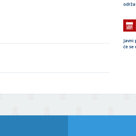
održa
Javni 
će se