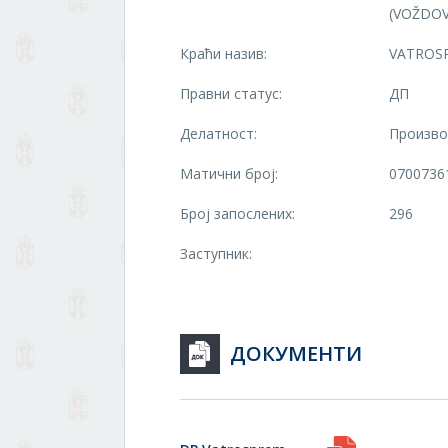
(VOŽDOV
Краћи назив:
VATROS
Правни статус:
ДП
Делатност:
Произво
Матични број:
0700736
Број запослених:
296
Заступник:
ДОКУМЕНТИ