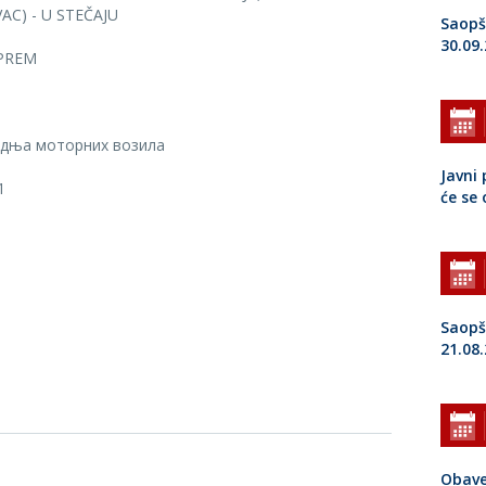
AC) - U STEČAJU
Saopš
30.09
PREM
дња моторних возила
Javni 
1
će se
Saopš
21.08
Obave