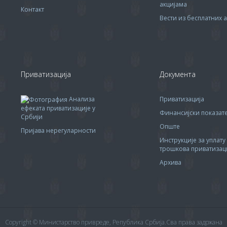
акцијама
Контакт
Вести из бесплатних а
Приватизација
Документа
Анализа
Приватизација
ефеката приватизације у
Финансијски показа
Србији
Опште
Пријава нерегуларности
Инструкције за уплату
трошкова приватизац
Архива
Copyright © Министарство привреде, Република Србија.Сва права задржана