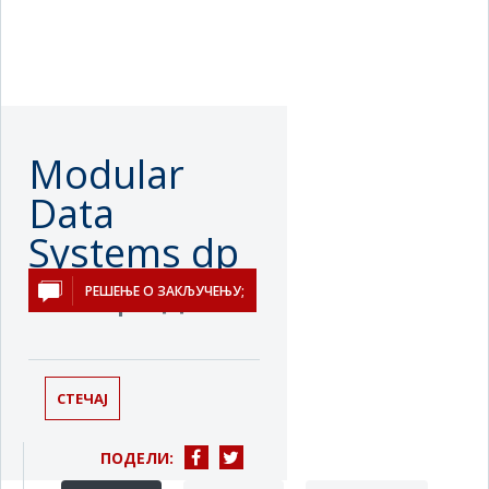
Modular
Data
Systems dp
Београд
РЕШЕЊЕ О ЗАКЉУЧЕЊУ;
СТЕЧАЈ
ПОДЕЛИ: