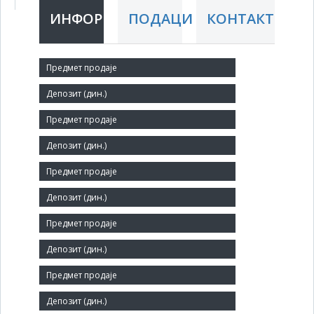
ИНФОРМАЦИЈЕ
ПОДАЦИ
КОНТАКТ
Краћи назив:
Modular Data Systems dp
Правни статус:
ДП
Делатност:
Производња рачунара и периферне опреме
Матични број:
07737327
Величина:
Мало