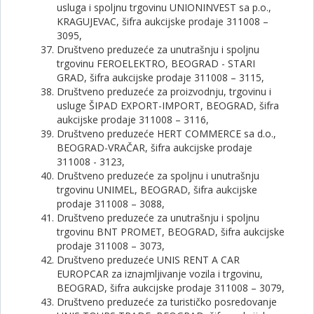
usluga i spoljnu trgovinu UNIONINVEST sa p.o.,
KRAGUJEVAC, šifra aukcijske prodaje 311008 –
3095,
Društveno preduzeće za unutrašnju i spoljnu
trgovinu FEROELEKTRO, BEOGRAD - STARI
GRAD, šifra aukcijske prodaje 311008 – 3115,
Društveno preduzeće za proizvodnju, trgovinu i
usluge ŠIPAD EXPORT-IMPORT, BEOGRAD, šifra
aukcijske prodaje 311008 – 3116,
Društveno preduzeće HERT COMMERCE sa d.o.,
BEOGRAD-VRAČAR, šifra aukcijske prodaje
311008 - 3123,
Društveno preduzeće za spoljnu i unutrašnju
trgovinu UNIMEL, BEOGRAD, šifra aukcijske
prodaje 311008 – 3088,
Društveno preduzeće za unutrašnju i spoljnu
trgovinu BNT PROMET, BEOGRAD, šifra aukcijske
prodaje 311008 – 3073,
Društveno preduzeće UNIS RENT A CAR
EUROPCAR za iznajmljivanje vozila i trgovinu,
BEOGRAD, šifra aukcijske prodaje 311008 – 3079,
Društveno preduzeće za turističko posredovanje