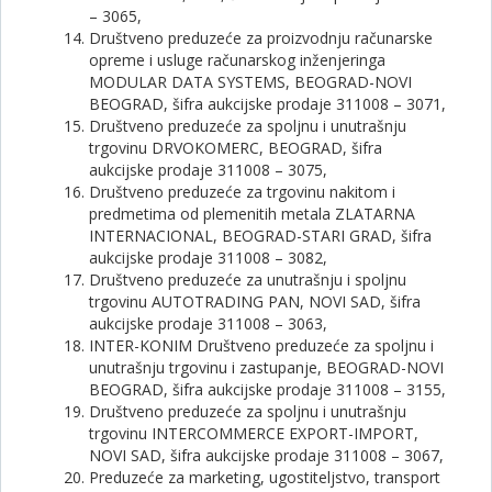
– 3065,
Društveno preduzeće za proizvodnju računarske
opreme i usluge računarskog inženjeringa
MODULAR DATA SYSTEMS, BEOGRAD-NOVI
BEOGRAD, šifra aukcijske prodaje 311008 – 3071,
Društveno preduzeće za spoljnu i unutrašnju
trgovinu DRVOKOMERC, BEOGRAD, šifra
aukcijske prodaje 311008 – 3075,
Društveno preduzeće za trgovinu nakitom i
predmetima od plemenitih metala ZLATARNA
INTERNACIONAL, BEOGRAD-STARI GRAD, šifra
aukcijske prodaje 311008 – 3082,
Društveno preduzeće za unutrašnju i spoljnu
trgovinu AUTOTRADING PAN, NOVI SAD, šifra
aukcijske prodaje 311008 – 3063,
INTER-KONIM Društveno preduzeće za spoljnu i
unutrašnju trgovinu i zastupanje, BEOGRAD-NOVI
BEOGRAD, šifra aukcijske prodaje 311008 – 3155,
Društveno preduzeće za spoljnu i unutrašnju
trgovinu INTERCOMMERCE EXPORT-IMPORT,
NOVI SAD, šifra aukcijske prodaje 311008 – 3067,
Preduzeće za marketing, ugostiteljstvo, transport