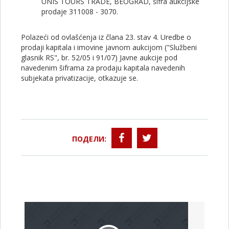
UNIS TOURS TRADE, BEOGRAD, šifra aukcijske
prodaje 311008 - 3070.
Polazeći od ovlašćenja iz člana 23. stav 4. Uredbe o
prodaji kapitala i imovine javnom aukcijom ("Službeni
glasnik RS", br. 52/05 i 91/07) Javne aukcije pod
navedenim šiframa za prodaju kapitala navedenih
subjekata privatizacije, otkazuje se.
ПОДЕЛИ: