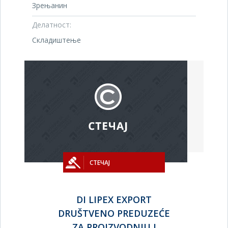
Зрењанин
Делатност:
Складиштење
СТЕЧАЈ
DI LIPEX EXPORT
DRUŠTVENO PREDUZEĆE
ZA PROIZVODNJU I