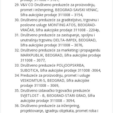
V&V CO Društveno preduzeće za proizvodnju,
promet i inženjering, BEOGRAD-SAVSKI VENAC,
šifra aukcijske prodaje 311008 – 3154,
Društveno preduzeće za graditeljstvo, trgovinu i
poslovne usluge MONTING ATOS, BEOGRAD-
VRAČAR, šifra aukcijske prodaje 311008 - 2204p,
Društveno preduzeće za zastupanje, spoljnu i
unutrašnju trgovinu DELTA-IMPEX, BEOGRAD,
šifra aukcijske prodaje 311008 – 3076,
Društveno preduzeće za marketing i propagandu
MARKPUBLIK, BEOGRAD, šifra aukcijske prodaje
311008 – 3077,
Društveno preduzeće POLjOOPSKRBA,
SUBOTICA, šifra aukcijske prodaje 311008 -3064,
Preduzeće za proizvodnju, promet i usluge
VESKOMTUR-S, BEOGRAD, šifra aukcijske
prodaje 311008 – 3069,
Društveno izdavačko trgovačko preduzeće
SVJETLOST - B, BEOGRAD-STARI GRAD, šifra
aukcijske prodaje 311008 – 3094,
Društveno preduzeće za inženjering,
projektovanje, igradnju objekata, promet roba i