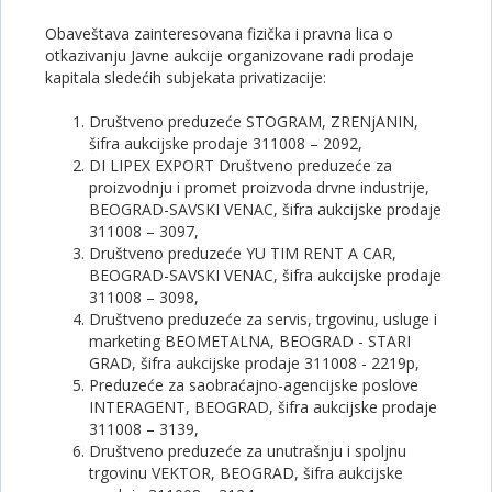
Obaveštava zainteresovana fizička i pravna lica o
otkazivanju Javne aukcije organizovane radi prodaje
kapitala sledećih subjekata privatizacije:
Društveno preduzeće STOGRAM, ZRENjANIN,
šifra aukcijske prodaje 311008 – 2092,
DI LIPEX EXPORT Društveno preduzeće za
proizvodnju i promet proizvoda drvne industrije,
BEOGRAD-SAVSKI VENAC, šifra aukcijske prodaje
311008 – 3097,
Društveno preduzeće YU TIM RENT A CAR,
BEOGRAD-SAVSKI VENAC, šifra aukcijske prodaje
311008 – 3098,
Društveno preduzeće za servis, trgovinu, usluge i
marketing BEOMETALNA, BEOGRAD - STARI
GRAD, šifra aukcijske prodaje 311008 - 2219p,
Preduzeće za saobraćajno-agencijske poslove
INTERAGENT, BEOGRAD, šifra aukcijske prodaje
311008 – 3139,
Društveno preduzeće za unutrašnju i spoljnu
trgovinu VEKTOR, BEOGRAD, šifra aukcijske