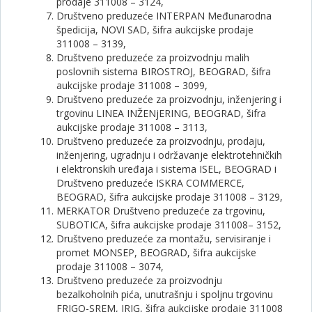
prodaje 311008 – 3124,
Društveno preduzeće INTERPAN Međunarodna
špedicija, NOVI SAD, šifra aukcijske prodaje
311008 – 3139,
Društveno preduzeće za proizvodnju malih
poslovnih sistema BIROSTROJ, BEOGRAD, šifra
aukcijske prodaje 311008 – 3099,
Društveno preduzeće za proizvodnju, inženjering i
trgovinu LINEA INŽENjERING, BEOGRAD, šifra
aukcijske prodaje 311008 – 3113,
Društveno preduzeće za proizvodnju, prodaju,
inženjering, ugradnju i održavanje elektrotehničkih
i elektronskih uređaja i sistema ISEL, BEOGRAD i
Društveno preduzeće ISKRA COMMERCE,
BEOGRAD, šifra aukcijske prodaje 311008 – 3129,
MERKATOR Društveno preduzeće za trgovinu,
SUBOTICA, šifra aukcijske prodaje 311008– 3152,
Društveno preduzeće za montažu, servisiranje i
promet MONSEP, BEOGRAD, šifra aukcijske
prodaje 311008 – 3074,
Društveno preduzeće za proizvodnju
bezalkoholnih pića, unutrašnju i spoljnu trgovinu
FRIGO-SREM, IRIG, šifra aukcijske prodaje 311008