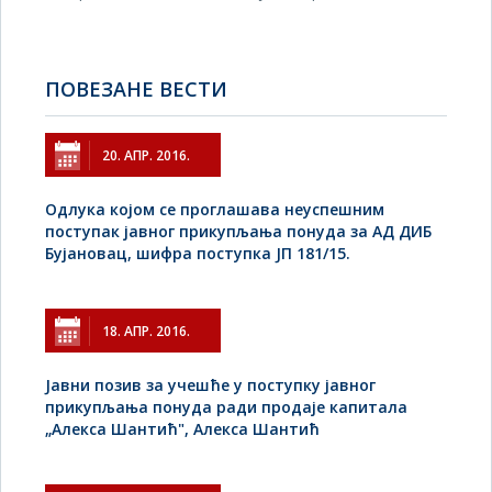
ПОВЕЗАНЕ ВЕСТИ
20. АПР. 2016.
Одлука којом се проглашава неуспешним
поступак јавног прикупљања понуда за АД ДИБ
Бујановац, шифра поступка ЈП 181/15.
18. АПР. 2016.
Jавни позив за учешће у поступку јавног
прикупљања понуда ради продаје капитала
„Алекса Шантић", Алекса Шантић