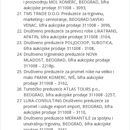
i proizvodnju MOL KOMERC, BEOGRAD, šifra
aukcijske prodaje 311008 – 3093,
TMS TRADE D.O.O. Preduzeće za trgovinu,
marketing i servisiranje, BEOGRAD-SAVSKI
VENAC, šifra aukcijske prodaje 311008 – 3096,
Društveno preduzeće za prevoz robe LIKATRANS,
APATIN, šifra aukcijske prodaje 311008 -3104,
Društveno preduzeće POLJOCOOP, SUBOTICA,
šifra aukcijske prodaje 311008 - 3108,
Društveno trgovinsko preduzeće NOVA
MLADOST, BEOGRAD, šifra aukcijske prodaje
311008 – 2218p,
Društveno preduzeće za promet robe na veliko i
malo FRANK KOMERC, NIŠ, šifra aukcijske
prodaje 311008 – 3162,
Turističko preduzeće ATLAS TOURS p.o.,
BEOGRAD, šifra aukcijske prodaje 311008 -2257,
LUKA-CONSULTING Društveno preduzeće za
promet i usluge export-import, BEOGRAD, šifra
aukcijske prodaje 311008 – 3110,
Društveno preduzeće MERKANTILE za spoljnu i
unutrašnju trgovinu, BEOGRAD, šifra aukcijske
prodaje 311008 – 3161,