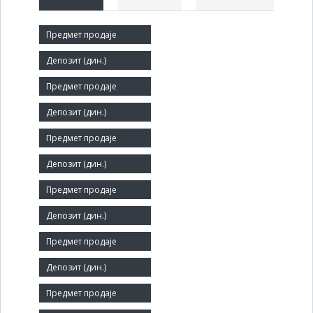
Краћи назив:
ХОТЕЛ ИЗВОР
Правни статус:
АД
Делатност:
Хотели и сличан смештај
Матични број:
17398105
Број запослених:
229
Заступник: