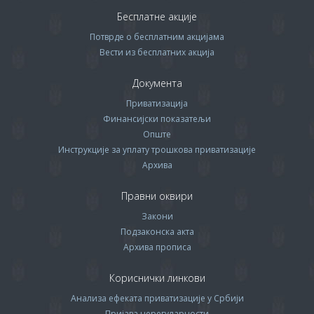
Бесплатне акције
Потврде о бесплатним акцијама
Вести из бесплатних акција
Документа
Приватизација
Финансијски показатељи
Опште
Инструкције за уплату трошкова приватизације
Архива
Правни оквири
Закони
Подзаконска акта
Архива прописa
Кориснички линкови
Анализа ефеката приватизације у Србији
Пријава нерегуларности