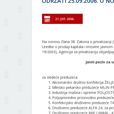
ODRŽATI 25.09.2006. U 
21. ЈУЛ. 2006.
Na osnovu člana 38. Zakona o privatizaciji ("
Uredbe o prodaji kapitala i imovine javnom 
19/2003), Agencija za privatizaciju objavljuj
Javni poziv za
za sledeće preduzeća:
Akcionarsko društvo konfekcija ŽEL
Mlinsko pekarsko preduzeće MLIN-
Industrija mašina i opreme POLjOST
Poljoprivredno proizvodno preduz
Konfekcijsko društveno preduzeće
Društveno preduzeće ALFA 24, za pr
Društveno preduzeće MIP LIMARI - 