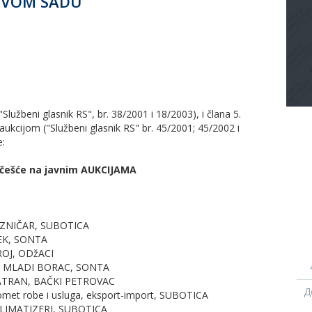
NOVOM SADU
Službeni glasnik RS", br. 38/2001 i 18/2003), i člana 5.
aukcijom ("Službeni glasnik RS" br. 45/2001; 45/2002 i
e:
 učešće na javnim AUKCIJAMA
jEZNIČAR, SUBOTICA
PEK, SONTA
ROJ, ODžACI
eće MLADI BORAC, SONTA
 TATRAN, BAČKI PETROVAC
Д
omet robe i usluga, eksport-import, SUBOTICA
KLIMATIZERI, SUBOTICA