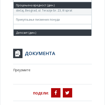
(DRINA-METAL ) Agencija za privatizaciju – Centar za
stečaj, Beograd, ul. Terazije br. 23, III sprat
Прикупљање писмених понуда
ДОКУМЕНТА
Преузмите
ПОДЕЛИ: