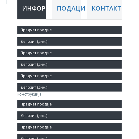
ИНФОРМАЦИЈЕ
ПОДАЦИ
КОНТАКТ
Краћи назив:
DP DRINA METAL
Правни статус:
ДП
Делатност:
Производња металних конструкција и делова
конструкција
Матични број:
17037404
Број запослених: