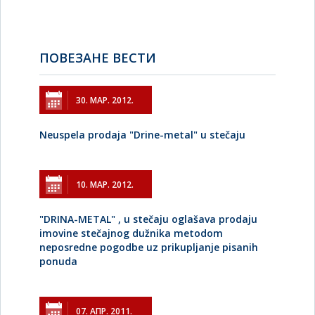
ПОВЕЗАНЕ ВЕСТИ
30. МАР. 2012.
Neuspela prodaja "Drine-metal" u stečaju
10. МАР. 2012.
"DRINA-METAL" , u stečaju oglašava prodaju
imovine stečajnog dužnika metodom
neposredne pogodbe uz prikupljanje pisanih
ponuda
07. АПР. 2011.