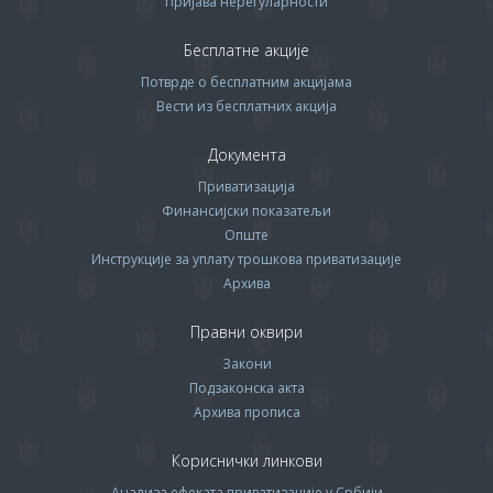
Пријава нерегуларности
Бесплатне акције
Потврде о бесплатним акцијама
Вести из бесплатних акција
Документа
Приватизација
Финансијски показатељи
Опште
Инструкције за уплату трошкова приватизације
Архива
Правни оквири
Закони
Подзаконска акта
Архива прописa
Кориснички линкови
Анализа ефеката приватизације у Србији