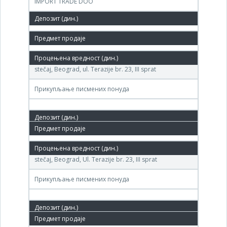
IMPORT TRADE DOO
4,600,000 РСД
30.мар.2012.
(DRINA-METAL )Agencija za privatizaciju – Centar za
stečaj, Beograd, ul. Terazije br. 23, III sprat
Прикупљање писмених понуда
11.мај.2011.
(DRINA-METAL ) Agencija za privatizaciju – Centar za
stečaj, Beograd, Ul. Terazije br. 23, III sprat
Прикупљање писмених понуда
14.мар.2011.