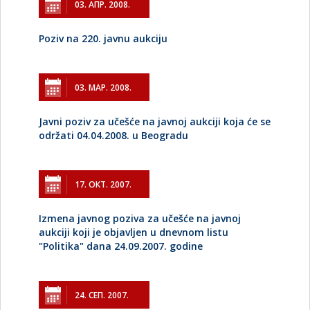
03. АПР. 2008.
Poziv na 220. javnu aukciju
03. МАР. 2008.
Javni poziv za učešće na javnoj aukciji koja će se
održati 04.04.2008. u Beogradu
17. ОКТ. 2007.
Izmena javnog poziva za učešće na javnoj
aukciji koji je objavljen u dnevnom listu
"Politika" dana 24.09.2007. godine
24. СЕП. 2007.