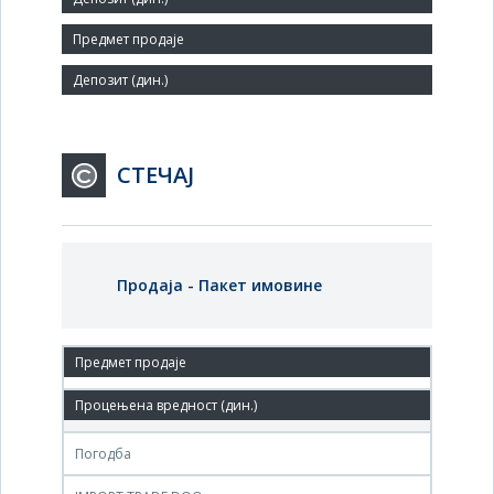
46
Заступник:
СТЕЧАЈ
Продаја - Пакет имовине
04.јун.2012.
( DRINA METAL ) kod stečajnog dužnika
Погодба