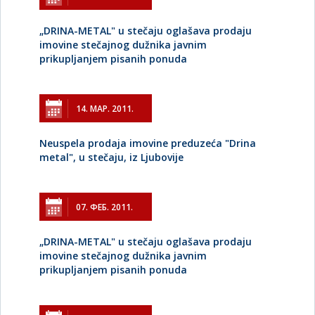
„DRINA-METAL" u stečaju oglašava prodaju
imovine stečajnog dužnika javnim
prikupljanjem pisanih ponuda
14. МАР. 2011.
Neuspela prodaja imovine preduzeća "Drina
metal", u stečaju, iz Ljubovije
07. ФЕБ. 2011.
„DRINA-METAL" u stečaju oglašava prodaju
imovine stečajnog dužnika javnim
prikupljanjem pisanih ponuda