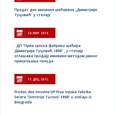
Продат део имовине шећеране „Димитрије
Туцовић" у стечају
24. МАР. 2014.
. ДП ''Прва српска фабрика шећера
Димитрије Туцовић 1898'' , у стечају
оглашава продају имовине методом јавног
прикупљања понуда
11. ДЕЦ. 2012.
Prodat deo imovine DP Prva srpska fabrika
šećera "Dimitrije Tucović-1898" u stečaju iz
Beograda