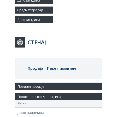
Мало
Заступник:
СТЕЧАЈ
Продаја - Пакет имовине
23.сеп.2008.
Agencija za privatizaciju, Terazije 23, Beograd, drugi
sprat
Јавно надметање