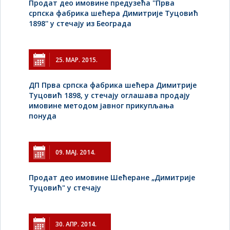
Продат део имовине предузећа ''Прва
српска фабрика шећера Димитрије Туцовић
1898'' у стечају из Београда
25. МАР. 2015.
ДП Прва српска фабрика шећера Димитрије
Туцовић 1898, у стечају оглашава продају
имовине методом јавног прикупљања
понуда
09. МАЈ. 2014.
Продат део имовине Шећеране „Димитрије
Туцовић" у стечају
30. АПР. 2014.