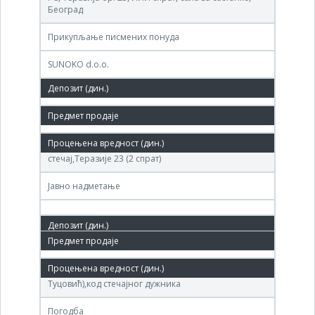
Београд
Прикупљање писмених понуда
SUNOKO d.o.o.
9,883,800 РСД
25. мар.'09.
Агенција за приватизацију-центар за
стечај,Теразије 23 (2 спрат)
Јавно надметање
08. окт.'08.
(ДП.Прва српска фабрика шећера Димитрије
Туцовић),код стечајног дужника
Погодба