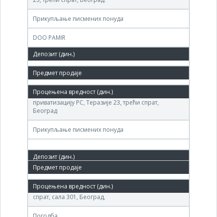
Прикупљање писмених понуда
DOO PAMIR
3,102,000 РСД
11. дец.'12.
( ДИМИТРИЈЕ ТУЦОВИЋ - 1898 ) Агенције за
приватизацију РС, Теразије 23, трећи спрат,
Београд
Прикупљање писмених понуда
18. окт.'11.
Агенција за приватизацију РС, Теразија бр. 23, ИИИ
спрат, сала 301, Београд,
Погодба