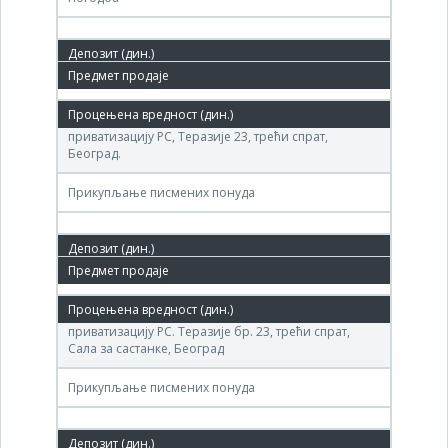
03. окт.'11.
(ДП Прва српска фабрика шећера ) Агенције за
приватизацију РС, Теразије 23, трећи спрат,
Београд.
Прикупљање писмених понуда
09. јун.'11.
(ДП Прва српска фабрика шећера ) Агенције за
приватизацију РС. Теразије бр. 23, трећи спрат,
Сала за састанке, Београд
Прикупљање писмених понуда