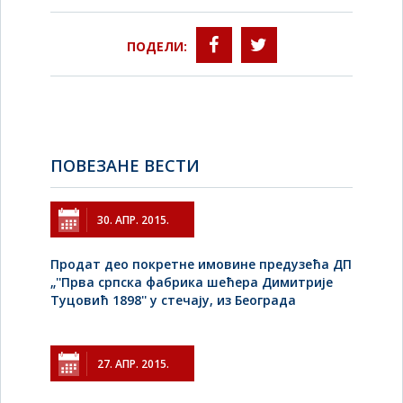
ПОДЕЛИ:
ПОВЕЗАНЕ ВЕСТИ
30. АПР. 2015.
Продат део покретне имовине предузећа ДП
„''Прва српска фабрика шећера Димитрије
Туцовић 1898'' у стечају, из Београда
27. АПР. 2015.