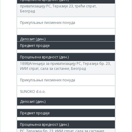
(ДП ДИМИТРИЈЕ ТУЦОВИЋ )Агенције за
приватизацију РС, Теразије 23, трећи спрат,
Београд
Прикупљање писмених понуда
15. сеп.'09.
(ФАБРИКА ШЕЋЕРА ДИМИТРИЈЕ ТУЦОВИЋ -
1898)Агенција за приватизацију РС, Теразија бр. 23,
ИИИ спрат, сала за састанке, Београд
Прикупљање писмених понуда
SUNOKO d.o.o.
4,069,800 РСД
06. јул.'09.
(ДИМИТРИЈЕ ТУЦОВИЋ) Агенција за приватизацију
РС, Теразија бр. 23, ИИИ спрат, сала за састанке,