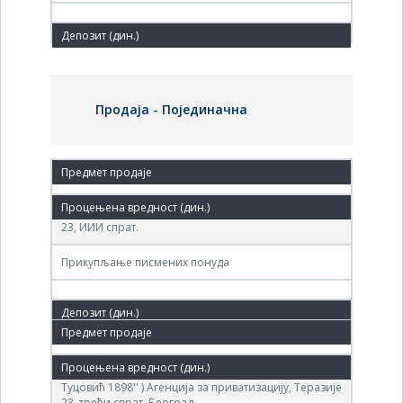
Продаја - Појединачна
27. апр.'15.
Агенција за приватизацију, Београд, Теразије бр.
23, ИИИ спрат.
Прикупљање писмених понуда
29. апр.'14.
( ДП ''Прва српска фабрика шећера Димитрије
Туцовић 1898'' ) Агенција за приватизацију, Теразије
23, трећи спрат, Београд.