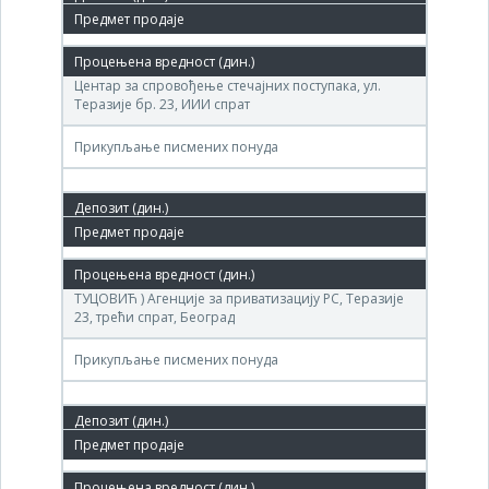
28. феб.'11.
(''АЕРОИНЖЕЊЕРИНГ'') Агенција за приватизацију,
Центар за спровођење стечајних поступака, ул.
Теразије бр. 23, ИИИ спрат
Прикупљање писмених понуда
17. дец.'10.
(ДП Прва српска фабрика шећера ДИМИТРИЈЕ
ТУЦОВИЋ ) Агенције за приватизацију РС, Теразије
23, трећи спрат, Београд
Прикупљање писмених понуда
30. мар.'10.