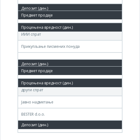
09. јун.'08.
Агенција за приватизацију, Теразије 23, Београд,
ИИИ спрат
Прикупљање писмених понуда
02. јун.'08.
Агенција за приватизацију, Теразије 23, Београд,
други спрат
Јавно надметање
BESTER d.o.o.
2,050,000 РСД