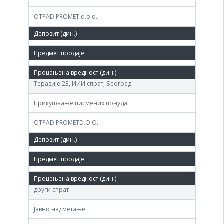
OTPAD PROMET d.o.o.
1,372,000 РСД
16. сеп.'08.
Агенција за приватизацију, Центар за стечај,
Теразије 23, ИИИ спрат, Београд
Прикупљање писмених понуда
OTPAD PROMETD.O.O.
920,000 РСД
16. јун.'08.
Агенција за приватизацију, Теразије 23, Београд,
други спрат
Јавно надметање