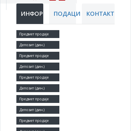
ИНФОРМАЦИЈЕ
ПОДАЦИ
КОНТАКТ
Краћи назив:
DIMITRIJE TUCOVIĆ 1898
Правни статус:
ДП
Делатност:
Производња шећера
Матични број:
07042400
Величина: