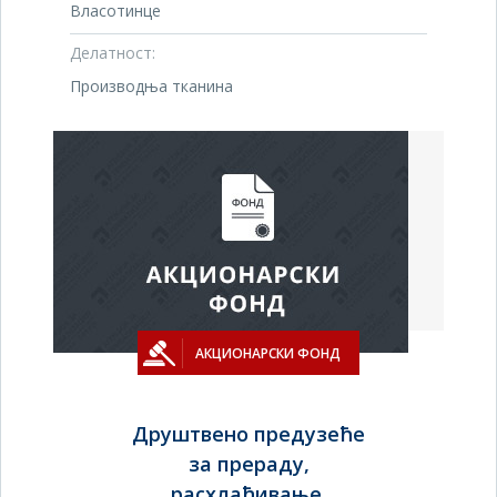
Власотинце
Делатност:
Производња тканина
АКЦИОНАРСКИ ФОНД
Друштвено предузеће
за прераду,
расхлађивање,