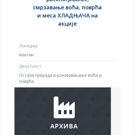
смрзавање воћа, поврћа
и меса ХЛАДЊАЧА на
акције
Локација:
Апатин
Делатност:
Остала прерада и конзервисање воћа и
поврћа