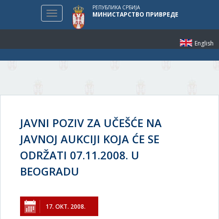
РЕПУБЛИКА СРБИЈА
Toggle
МИНИСТАРСТВО ПРИВРЕДЕ
navigation
English
JAVNI POZIV ZA UČEŠĆE NA
JAVNOJ AUKCIJI KOJA ĆE SE
ODRŽATI 07.11.2008. U
BEOGRADU
17. ОКТ. 2008.