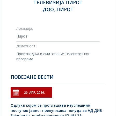
ТЕЛЕВИЗИЈА ПИРОТ
ДОО, ПИРОТ
Локација:
Пирот
Делатност:
Производња и емитовање телевизијског
програма
ПОВЕЗАНЕ ВЕСТИ
20. АПР. 2016.
Одлука којом се проглашава неуспешним
поступак јавног прикупљања понуда за АД ДИБ
Бујановац, шифра поступка ЈП 181/15.