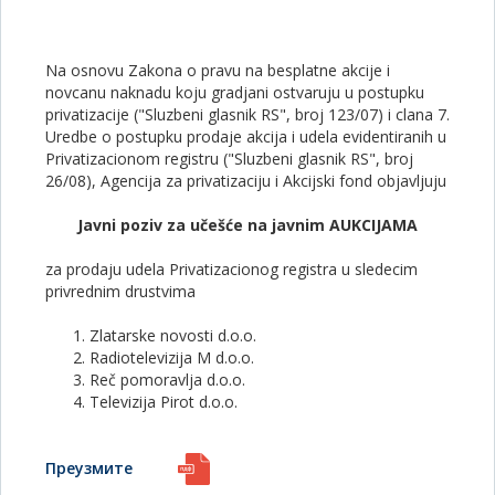
Na osnovu Zakona o pravu na besplatne akcije i
novcanu naknadu koju gradjani ostvaruju u postupku
privatizacije ("Sluzbeni glasnik RS", broj 123/07) i clana 7.
Uredbe o postupku prodaje akcija i udela evidentiranih u
Privatizacionom registru ("Sluzbeni glasnik RS", broj
26/08), Agencija za privatizaciju i Akcijski fond objavljuju
Javni poziv za učešće na javnim AUKCIJAMA
za prodaju udela Privatizacionog registra u sledecim
privrednim drustvima
Zlatarske novosti d.o.o.
Radiotelevizija M d.o.o.
Reč pomoravlja d.o.o.
Televizija Pirot d.o.o.
Преузмите