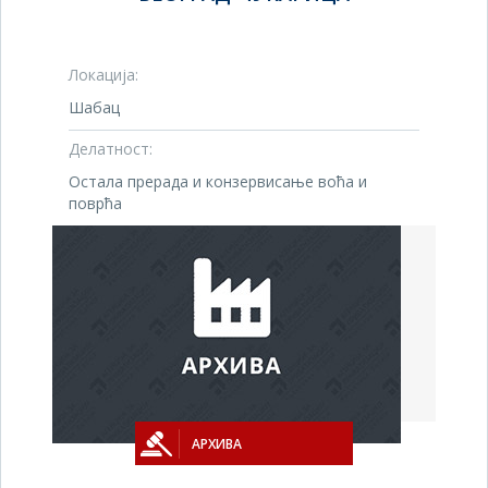
Локација:
Шабац
Делатност:
Остала прерада и конзервисање воћа и
поврћа
АРХИВА