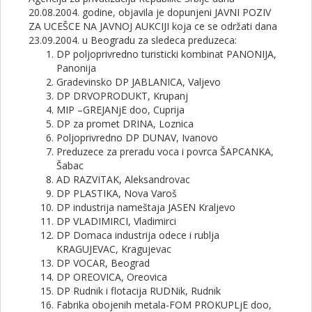
20.08.2004. godine, objavila je dopunjeni JAVNI POZIV
ZA UCEŠCE NA JAVNOJ AUKCIJI koja ce se održati dana
23.09.2004. u Beogradu za sledeca preduzeca:
DP poljoprivredno turisticki kombinat PANONIJA,
Panonija
Gradevinsko DP JABLANICA, Valjevo
DP DRVOPRODUKT, Krupanj
MIP –GREJANjE doo, Cuprija
DP za promet DRINA, Loznica
Poljoprivredno DP DUNAV, Ivanovo
Preduzece za preradu voca i povrca ŠAPCANKA,
Šabac
AD RAZVITAK, Aleksandrovac
DP PLASTIKA, Nova Varoš
DP industrija nameštaja JASEN Kraljevo
DP VLADIMIRCI, Vladimirci
DP Domaca industrija odece i rublja
KRAGUJEVAC, Kragujevac
DP VOCAR, Beograd
DP OREOVICA, Oreovica
DP Rudnik i flotacija RUDNik, Rudnik
Fabrika obojenih metala-FOM PROKUPLjE doo,