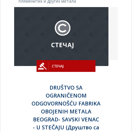
племенитих и других метала
СТЕЧАЈ
DRUŠTVO SA
OGRANIČENOM
ODGOVORNOŠĆU FABRIKA
OBOJENIH METALA
BEOGRAD- SAVSKI VENAC
- U STEČAJU (Друштво са