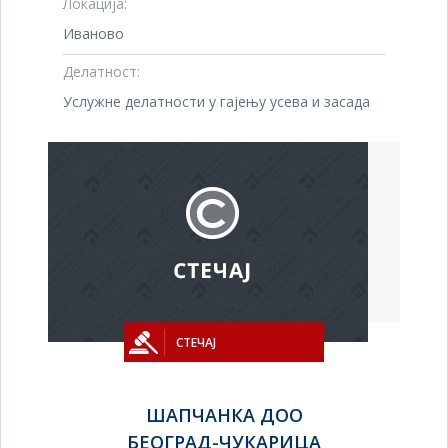
Локација:
Иваново
Делатност:
Услужне делатности у гајењу усева и засада
СТЕЧАЈ
ШАПЧАНКА ДОО
БЕОГРАД-ЧУКАРИЦА