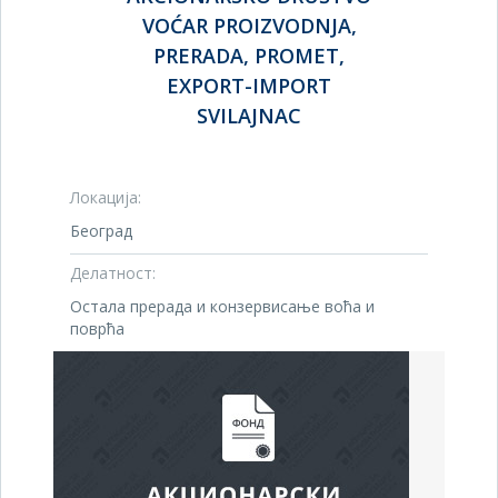
VOĆAR PROIZVODNJA,
PRERADA, PROMET,
EXPORT-IMPORT
SVILAJNAC
Локација:
Београд
Делатност:
Остала прерада и конзервисање воћа и
поврћа