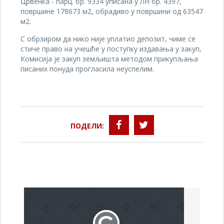
Црвенка - парц. бр. 9334 уписана у ЛН бр. 4397,
површине 178673 м2, обрадиво у површини од 63547
м2.
С обрзиром да нико није уплатио депозит, чиме се
стиче право на учешће у поступку издавања у закуп,
Комисија је закуп земљишта методом прикупљања
писаних понуда прогласила неуспелим.
ПОДЕЛИ: