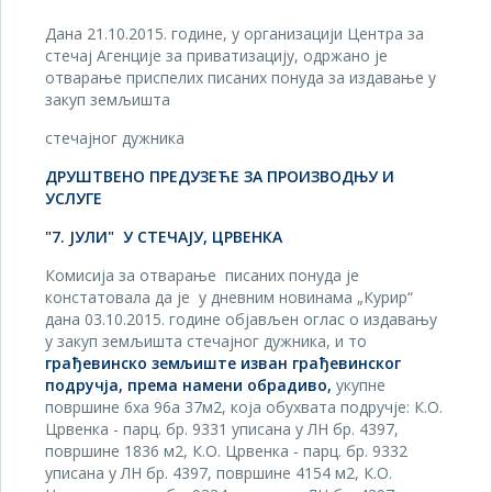
Дана 21.10.2015. године, у организацији Центра за
стечај Агенције за приватизацију, одржано је
отварање приспелих писаних понуда за издавање у
закуп земљишта
стечајног дужника
ДРУШТВЕНО ПРЕДУЗЕЋЕ ЗА ПРОИЗВОДЊУ И
УСЛУГЕ
"7. ЈУЛИ" У СТЕЧАЈУ, ЦРВЕНКА
Комисија за отварање писаних понуда је
констатовала да је у дневним новинама „Курир“
дана 03.10.2015. године објављен оглас о издавању
у закуп земљишта стечајног дужника, и то
г
рађевинско земљиште изван грађевинског
подручја,
према намени обрадиво,
укупне
површине 6ха 96а 37м2, која обухвата подручје: К.О.
Црвенка - парц. бр. 9331 уписана у ЛН бр. 4397,
површине 1836 м2, К.О. Црвенка - парц. бр. 9332
уписана у ЛН бр. 4397, површине 4154 м2, К.О.