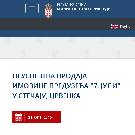
РЕПУБЛИКА СРБИЈА
Toggle
МИНИСТАРСТВО ПРИВРЕДЕ
navigation
English
НЕУСПЕШНА ПРОДАЈА
ИМОВИНЕ ПРЕДУЗЕЋА "7. ЈУЛИ"
У СТЕЧАЈУ, ЦРВЕНКА
21. ОКТ. 2015.