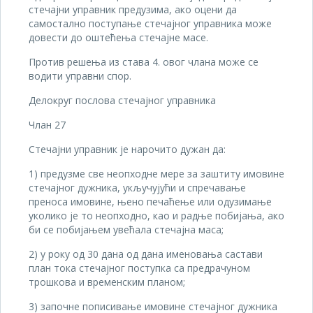
стечајни управник предузима, ако оцени да
самостално поступање стечајног управника може
довести до оштећења стечајне масе.
Против решења из става 4. овог члана може се
водити управни спор.
Делокруг послова стечајног управника
Члан 27
Стечајни управник је нарочито дужан да:
1) предузме све неопходне мере за заштиту имовине
стечајног дужника, укључујући и спречавање
преноса имовине, њено печаћење или одузимање
уколико је то неопходно, као и радње побијања, ако
би се побијањем увећала стечајна маса;
2) у року од 30 дана од дана именовања састави
план тока стечајног поступка са предрачуном
трошкова и временским планом;
3) започне пописивање имовине стечајног дужника