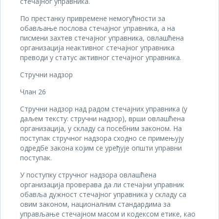
стечајног управника.
По престанку привремене немогућности за
обављање послова стечајног управника, а на
писмени захтев стечајног управника, овлашћена
организација неактивног стечајног управника
преводи у статус активног стечајног управника.
Стручни надзор
Члан 26
Стручни надзор над радом стечајних управника (у
даљем тексту: стручни надзор), врши овлашћена
организација, у складу са посебним законом. На
поступак стручног надзора сходно се примењују
одредбе закона којим се уређује општи управни
поступак.
У поступку стручног надзора овлашћена
организација проверава да ли стечајни управник
обавља дужност стечајног управника у складу са
овим законом, националним стандардима за
управљање стечајном масом и кодексом етике, као