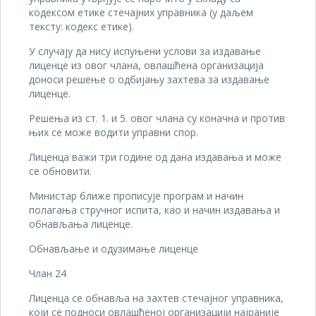
кодексом етике стечајних управника (у даљем
тексту: кодекс етике).
У случају да нису испуњени услови за издавање
лиценце из овог члана, овлашћена организација
доноси решење о одбијању захтева за издавање
лиценце.
Решења из ст. 1. и 5. овог члана су коначна и против
њих се може водити управни спор.
Лиценца важи три године од дана издавања и може
се обновити.
Министар ближе прописује програм и начин
полагања стручног испита, као и начин издавања и
обнављања лиценце.
Обнављање и одузимање лиценце
Члан 24
Лиценца се обнавља на захтев стечајног управника,
који се подноси овлашћеној организацији најраније