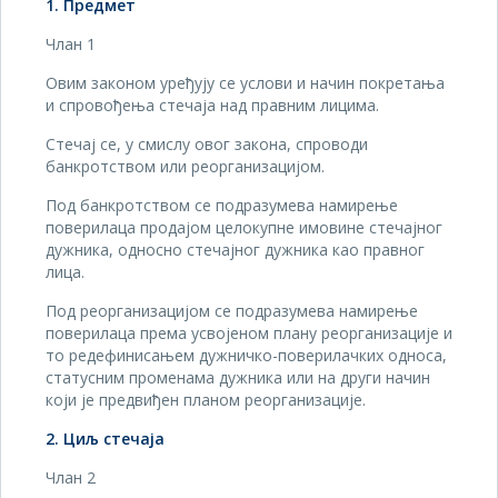
1. Предмет
Члан 1
Овим законом уређују се услови и начин покретања
и спровођења стечаја над правним лицима.
Стечај се, у смислу овог закона, спроводи
банкротством или реорганизацијом.
Под банкротством се подразумева намирење
поверилаца продајом целокупне имовине стечајног
дужника, односно стечајног дужника као правног
лица.
Под реорганизацијом се подразумева намирење
поверилаца према усвојеном плану реорганизације и
то редефинисањем дужничко-поверилачких односа,
статусним променама дужника или на други начин
који је предвиђен планом реорганизације.
2. Циљ стечаја
Члан 2