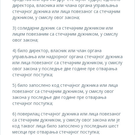
директора, власника или члана органа управљања
стечајног дужника или лица повезаног са стечајним
дужником, у смислу овог закона;
3) солидарни дужник са стечајним дужником или
лицем повезаним са стечајним дужником, у смислу
овог закона;
4) било директор, власник или члан органа
управљања или надзорног органа стечајног дужника
или лица повезаног са стечајним дужником, у смислу
овог закона у последње две године пре отварања
стечајног поступка;
5) било запослено код стечајног дужника или лица
повезаног са стечајним дужником, у смислу овог
закона у последње две године пре отварања
стечајног поступка;
6) поверилац стечајног дужника или лица повезаног
са стечајним дужником, у смислу овог закона или је
код таквог лица било запослено у последњих шест
месеци пре отварања стечајног поступка;