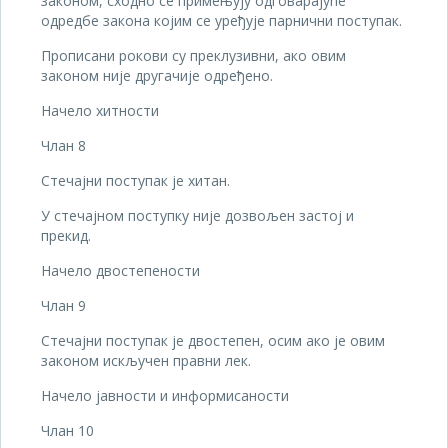
законом, сходно се примењују одговарајуће
одредбе закона којим се уређује парнични поступак.
Прописани рокови су преклузивни, ако овим
законом није другачије одређено.
Начело хитности
Члан 8
Стечајни поступак је хитан.
У стечајном поступку није дозвољен застој и
прекид.
Начело двостепености
Члан 9
Стечајни поступак је двостепен, осим ако је овим
законом искључен правни лек.
Начело јавности и информисаности
Члан 10