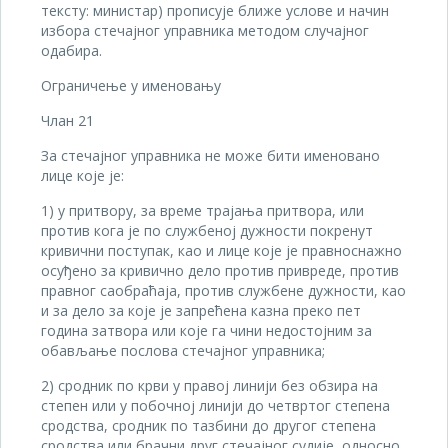
тексту: министар) прописује ближе услове и начин
избора стечајног управника методом случајног
одабира.
Ограничење у именовању
Члан 21
За стечајног управника не може бити именовано
лице које је:
1) у притвору, за време трајања притвора, или
против кога је по службеној дужности покренут
кривични поступак, као и лице које је правноснажно
осуђено за кривично дело против привреде, против
правног саобраћаја, против службене дужности, као
и за дело за које је запрећена казна преко пет
година затвора или које га чини недостојним за
обављање послова стечајног управника;
2) сродник по крви у правој линији без обзира на
степен или у побочној линији до четвртог степена
сродства, сродник по тазбини до другог степена
сродства или брачни друг стечајног судије, односно