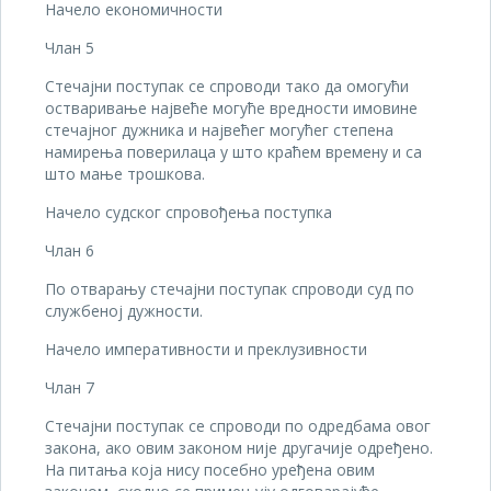
Начело економичности
Члан 5
Стечајни поступак се спроводи тако да омогући
остваривање највеће могуће вредности имовине
стечајног дужника и највећег могућег степена
намирења поверилаца у што краћем времену и са
што мање трошкова.
Начело судског спровођења поступка
Члан 6
По отварању стечајни поступак спроводи суд по
службеној дужности.
Начело императивности и преклузивности
Члан 7
Стечајни поступак се спроводи по одредбама овог
закона, ако овим законом није другачије одређено.
На питања која нису посебно уређена овим