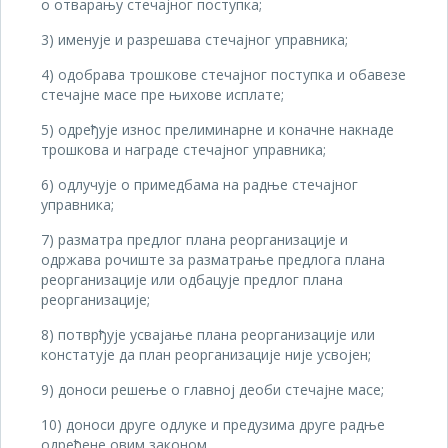
о отварању стечајног поступка;
3) именује и разрешава стечајног управника;
4) одобрава трошкове стечајног поступка и обавезе
стечајне масе пре њихове исплате;
5) одређује износ прелиминарне и коначне накнаде
трошкова и награде стечајног управника;
6) одлучује о примедбама на радње стечајног
управника;
7) разматра предлог плана реорганизације и
одржава рочиште за разматрање предлога плана
реорганизације или одбацује предлог плана
реорганизације;
8) потврђује усвајање плана реорганизације или
констатује да план реорганизације није усвојен;
9) доноси решење о главној деоби стечајне масе;
10) доноси друге одлуке и предузима друге радње
одређене овим законом.