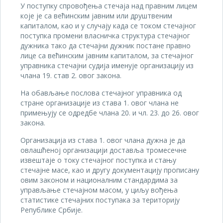
У поступку спровођења стечаја над правним лицем
које је са већинским јавним или друштвеним
капиталом, као и у случају када се током стечајног
поступка промени власничка структура стечајног
дужника тако да стечајни дужник постане правно
лице са већинским јавним капиталом, за стечајног
управника стечајни судија именује организацију из
члана 19. став 2. овог закона.
На обављање послова стечајног управника од
стране организације из става 1. овог члана не
примењују се одредбе члана 20. и чл. 23. до 26. овог
закона.
Организација из става 1. овог члана дужна је да
овлашћеној организацији доставља тромесечне
извештаје о току стечајног поступка и стању
стечајне масе, као и другу документацију прописану
овим законом и националним стандардима за
управљање стечајном масом, у циљу вођења
статистике стечајних поступака за територију
Републике Србије.