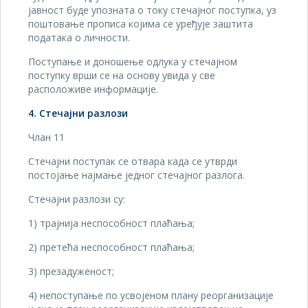
јавност буде упозната о току стечајног поступка, уз
поштовање прописа којима се уређује заштита
података о личности.
Поступање и доношење одлука у стечајном
поступку врши се на основу увида у све
расположиве информације.
4. Стечајни разлози
Члан 11
Стечајни поступак се отвара када се утврди
постојање најмање једног стечајног разлога.
Стечајни разлози су:
1) трајнија неспособност плаћања;
2) претећа неспособност плаћања;
3) презадуженост;
4) непоступање по усвојеном плану реорганизације