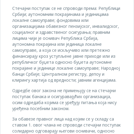
Стечајни поступак се не спроводи према: Републици
Србији; аутономним покрајинама и јединицама
локалне самоуправе; фондовима или
организацијама обавезног пензијског, инвалидског,
социјалног и здравственог осигурања; правним
лицима чији је оснивач Република Србија,
аутономна покрајина или јединица локалне
самоуправе, а која се искључиво или претежно
финансирају кроз уступљене јавне приходе или из
републичког буџета односно буџета аутономне
покрајине и јединице локалне самоуправе; Народној
банци Србије; Централном регистру, депоу и
клирингу хартија од вредности; јавним агенцијама.
Одредбе овог закона не примењују се на стечајни
поступак банака и осигуравајућих организација,
осим одредаба којима се уређују питања која нису
уређена посебним законом.
За обавезе правног лица над којим се у складу са
ставом 1. овог члана не спроводи стечајни поступак
солидарно одговарају његови оснивачи, односно