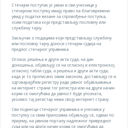
Стечајни поступак је јаван и сви учесници у
стечајном поступку имају право на благовремени
увид у податке везане за спровођење поступка,
осим података који представљају пословну или
службену тајну.
Закључак о подацима који представљају службену
или пословну тајну доноси стечајни судија на
предлог стечајног управника.
Огласи, решења и други акти суда, на дан
доношења, објављују се на огласној и електронској
огласној табли суда, а решења и други акти суда,
када је то прописано овим законом, достављају се и
одговарајућем регистру ради јавног објављивања
на интернет страни тог регистра или на други начин
којим се омогућава да јавност буде упозната,
уколико тај регистар нема своју интернет страну.
Сви поднесци стечајног управника и учесника у
поступку са свим прилозима објављују се, одмах по
пријему, на јавном порталу надлежног привредног
суда или на други начин којим се омогућава да