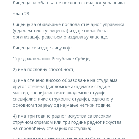
Лиценца за обављање послова стечајног управника
Члан 23
Лиценцу за обављање послова стечајног управника
(у даљем тексту: лиценца) издаје овлашћена
организација решењем о издавању лиценце.
Лиценца се издаје лицу које:
1) је држављанин Републике Србије;
2) има пословну способност;
3) има стечено високо образовање на студијама
другог степена (дипломске академске студије -
мастер, специјалистичке академске студије,
специјалистичке струковне студије), односно у
основном трајању од најмање четири године;
4) има три године радног искуства са високом
стручном спремом или три године радног искуства
на спровођењу стечајних поступака;