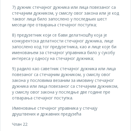
7) дужник стечајног дужника или лица повезаног са
стечајним дужником, у смислу овог закона или је код
таквог лица било запослено у последњих шест
месеци пре отварања стечајног поступка;
8) предузетник који се бави делатношћу која је
конкурентска делатности стечајног дужника, лице
запослено код тог предузетника, као и лице које би
именовањем за стечајног управника било у сукобу
интереса у односу на стечајног дужника;
9) радило као саветник стечајног дужника или лица
повезаног са стечајним дужником, у смислу овог
закона у пословима везаним за имовину стечајног
дужника или лица повезаног са стечајним дужником,
у смислу овог закона у последње две године пре
отварања стечајног поступка.
Именовање стечајног управника у стечају
друштвених и државних предузећа
Члан 22