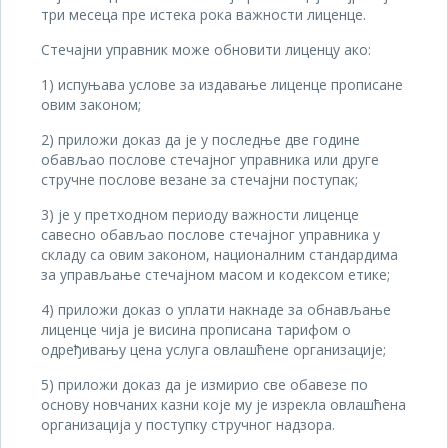
три месеца пре истека рока важности лиценце.
Стечајни управник може обновити лиценцу ако:
1) испуњава услове за издавање лиценце прописане
овим законом;
2) приложи доказ да је у последње две године
обављао послове стечајног управника или друге
стручне послове везане за стечајни поступак;
3) је у претходном периоду важности лиценце
савесно обављао послове стечајног управника у
складу са овим законом, националним стандардима
за управљање стечајном масом и кодексом етике;
4) приложи доказ о уплати накнаде за обнављање
лиценце чија је висина прописана тарифом о
одређивању цена услуга овлашћене организације;
5) приложи доказ да је измирио све обавезе по
основу новчаних казни које му је изрекла овлашћена
организација у поступку стручног надзора.