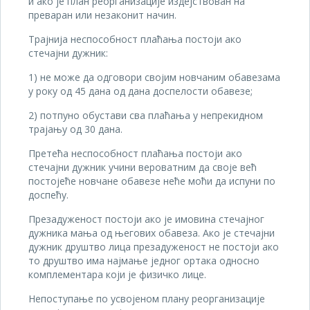
и ако је план реорганизације издејствован на
преваран или незаконит начин.
Трајнија неспособност плаћања постоји ако
стечајни дужник:
1) не може да одговори својим новчаним обавезама
у року од 45 дана од дана доспелости обавезе;
2) потпуно обустави сва плаћања у непрекидном
трајању од 30 дана.
Претећа неспособност плаћања постоји ако
стечајни дужник учини вероватним да своје већ
постојеће новчане обавезе неће моћи да испуни по
доспећу.
Презадуженост постоји ако је имовина стечајног
дужника мања од његових обавеза. Ако је стечајни
дужник друштво лица презадуженост не постоји ако
то друштво има најмање једног ортака односно
комплементара који је физичко лице.
Непоступање по усвојеном плану реорганизације