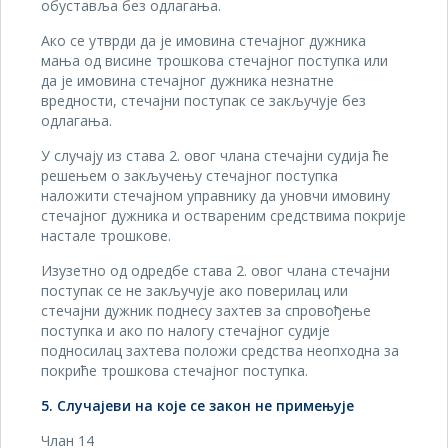
обуставља без одлагања.
Ако се утврди да је имовина стечајног дужника
мања од висине трошкова стечајног поступка или
да је имовина стечајног дужника незнатне
вредности, стечајни поступак се закључује без
одлагања.
У случају из става 2. овог члана стечајни судија ће
решењем о закључењу стечајног поступка
наложити стечајном управнику да уновчи имовину
стечајног дужника и оствареним средствима покрије
настале трошкове.
Изузетно од одредбе става 2. овог члана стечајни
поступак се не закључује ако поверилац или
стечајни дужник поднесу захтев за спровођење
поступка и ако по налогу стечајног судије
подносилац захтева положи средства неопходна за
покриће трошкова стечајног поступка.
5. Случајеви на које се закон не примењује
Члан 14