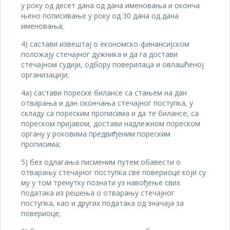
у року од десет дана од дана именовања и оконча
њено пописивање у року од 30 дана од дана
именовања;
4) састави извештај о економско-финансијском
положају стечајног дужника и да га достави
стечајном судији, одбору поверилаца и овлашћеној
организацији;
4а) састави пореске билансе са стањем на дан
отварања и дан окончања стечајног поступка, у
складу са пореским прописима и да те билансе, са
пореском пријавом, достави надлежном пореском
органу у роковима предвиђеним пореским
прописима;
5) без одлагања писменим путем обавести о
отварању стечајног поступка све повериоце који су
му у том тренутку познати уз навођење свих
података из решења о отварању стечајног
поступка, као и других података од значаја за
повериоце;