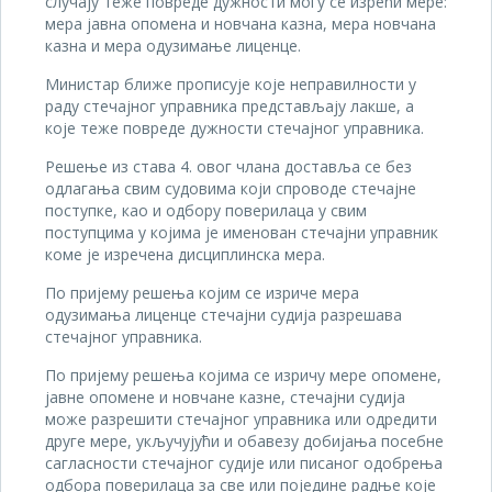
случају теже повреде дужности могу се изрећи мере:
мера јавна опомена и новчана казна, мера новчана
казна и мера одузимање лиценце.
Министар ближе прописује које неправилности у
раду стечајног управника представљају лакше, а
које теже повреде дужности стечајног управника.
Решење из става 4. овог члана доставља се без
одлагања свим судовима који спроводе стечајне
поступке, као и одбору поверилаца у свим
поступцима у којима је именован стечајни управник
коме је изречена дисциплинска мера.
По пријему решења којим се изриче мера
одузимања лиценце стечајни судија разрешава
стечајног управника.
По пријему решења којима се изричу мере опомене,
јавне опомене и новчане казне, стечајни судија
може разрешити стечајног управника или одредити
друге мере, укључујући и обавезу добијања посебне
сагласности стечајног судије или писаног одобрења
одбора поверилаца за све или поједине радње које