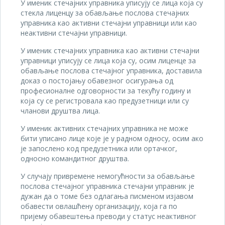
У именик стечајних управника уписују се лица која су
стекла лиценцу за обављање послова стечајних
управника као активни стечајни управници или као
неактивни стечајни управници.
У именик стечајних управника као активни стечајни
управници уписују се лица која су, осим лиценце за
обављање послова стечајног управника, доставила
доказ о постојању обавезног осигурања од
професионалне одговорности за текућу годину и
која су се регистровала као предузетници или су
чланови друштва лица.
У именик активних стечајних управника не може
бити уписано лице које је у радном односу, осим ако
је запослено код предузетника или ортачког,
односно командитног друштва.
У случају привремене немогућности за обављање
послова стечајног управника стечајни управник је
дужан да о томе без одлагања писменом изјавом
обавести овлашћену организацију, која га по
пријему обавештења преводи у статус неактивног