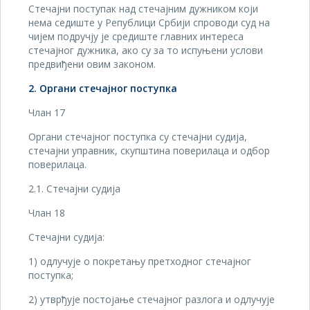
Стечајни поступак над стечајним дужником који
нема седиште у Републици Србији спроводи суд на
чијем подручју је средиште главних интереса
стечајног дужника, ако су за то испуњени услови
предвиђени овим законом.
2. Органи стечајног поступка
Члан 17
Органи стечајног поступка су стечајни судија,
стечајни управник, скупштина поверилаца и одбор
поверилаца.
2.1. Стечајни судија
Члан 18
Стечајни судија:
1) одлучује о покретању претходног стечајног
поступка;
2) утврђује постојање стечајног разлога и одлучује