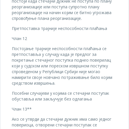
постоји када стечајни дужник не поступа по плану
реорганизације или поступа супротно плану
реорганизације на начин којим се битно угрожава
спровођење плана реорганизације.
Претпоставка трајније неспособности плаћања
Члан 12
Постојање трајније неспособности плаћања се
претпоставља у случају када је предлог за
покретање стечајног поступка поднео поверилац
који у судском или пореском извршном поступку
спроведеном у Републици Србији није могао
намирити своје новчано потраживање било којим
средством извршења.
Посебни случајеви у којима се стечајни поступак
обуставља или закључује без одлагања
Члан 13**
Ако се утврди да стечајни дужник има само једног
повериоца, отворени стечајни поступак се