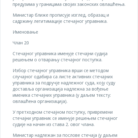
предузима у границама својих законских овлашћења.
Министар ближе прописује изглед, образац и
садржину легитимације стечајног управника.
Именовање
Члан 20
Стечајног управника именује стечајни судија
решењем о отварању стечајног поступка.
Избор стечајног управника врши се методом
случајног одабира са листе активних стечајних
управника за подручје надлежног суда, коју суду
доставља организација надлежна за вођење
именика стечајних управника (у даљем тексту:
овлашћена организација).
У претходном стечајном поступку, привремени
стечајни управник се именује решењем стечајног
судије на начин из става 2. овог члана.
Министар надлежан за послове стечаја (у даљем