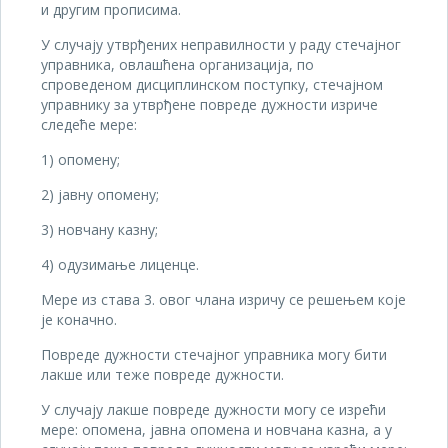
и другим прописима.
У случају утврђених неправилности у раду стечајног
управника, овлашћена организација, по
спроведеном дисциплинском поступку, стечајном
управнику за утврђене повреде дужности изриче
следеће мере:
1) опомену;
2) јавну опомену;
3) новчану казну;
4) одузимање лиценце.
Мере из става 3. овог члана изричу се решењем које
је коначно.
Повреде дужности стечајног управника могу бити
лакше или теже повреде дужности.
У случају лакше повреде дужности могу се изрећи
мере: опомена, јавна опомена и новчана казна, а у