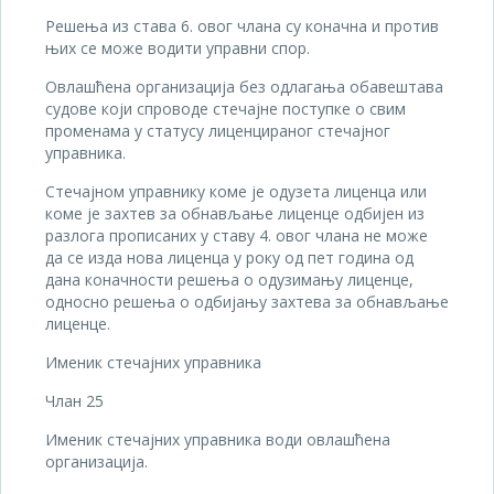
Решења из става 6. овог члана су коначна и против
њих се може водити управни спор.
Овлашћена организација без одлагања обавештава
судове који спроводе стечајне поступке о свим
променама у статусу лиценцираног стечајног
управника.
Стечајном управнику коме је одузета лиценца или
коме је захтев за обнављање лиценце одбијен из
разлога прописаних у ставу 4. овог члана не може
да се изда нова лиценца у року од пет година од
дана коначности решења о одузимању лиценце,
односно решења о одбијању захтева за обнављање
лиценце.
Именик стечајних управника
Члан 25
Именик стечајних управника води овлашћена
организација.