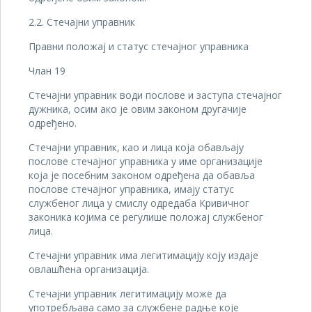
2.2. Стечајни управник
Правни положај и статус стечајног управника
Члан 19
Стечајни управник води послове и заступа стечајног
дужника, осим ако је овим законом другачије
одређено.
Стечајни управник, као и лица која обављају
послове стечајног управника у име организације
која је посебним законом одређена да обавља
послове стечајног управника, имају статус
службеног лица у смислу одредаба Кривичног
законика којима се регулише положај службеног
лица.
Стечајни управник има легитимацију коју издаје
овлашћена организација.
Стечајни управник легитимацију може да
употребљава само за службене радње које