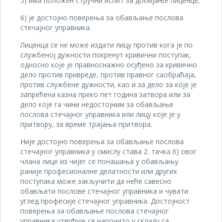
5) има положен стручни испит за добијање лиценце;
6) је достојно поверења за обављање послова
стечајног управника.
Лиценца се не може издати лицу против кога је по
службеној дужности покренут кривични поступак,
односно које је правноснажно осуђено за кривично
дело против привреде, против правног саобраћаја,
против службене дужности, као и за дело за које је
запрећена казна преко пет година затвора или за
дело које га чини недостојним за обављање
послова стечајног управника или лицу које је у
притвору, за време трајања притвора.
Није достојно поверења за обављање послова
стечајног управника у смислу става 2. тачка 6) овог
члана лице из чијег се понашања у обављању
раније професионалне делатности или других
поступака може закључити да неће савесно
обављати послове стечајног управника и чувати
углед професије стечајног управника. Достојност
поверења за обављање послова стечајног
управника утврђује се нарочито у складу са