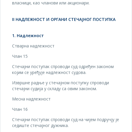
власници, као чланови или акционари.
II НАДЛЕЖНОСТ И ОРГАНИ СТЕЧАЈНОГ ПОСТУПКА
1. Надлежност
Стварна надлежност
Члан 15
Стечајни поступак спроводи суд одређен законом
којим се уређује надлежност судова.
Извршне радње у стечајном поступку спроводи
стечајни судија у складу са овим законом.
Месна надлежност
Члан 16
Стечајни поступак спроводи суд на чијем подручју је
седиште стечајног дужника.