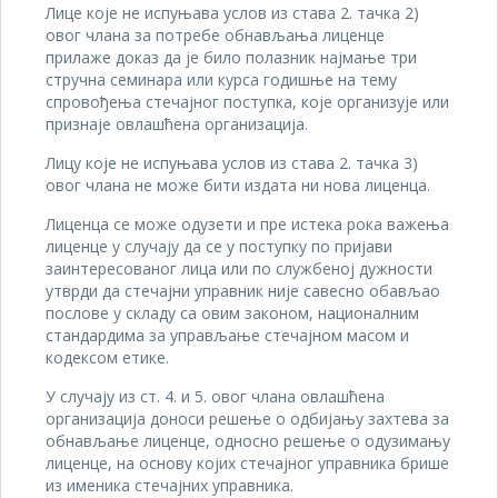
Лице које не испуњава услов из става 2. тачка 2)
овог члана за потребе обнављања лиценце
прилаже доказ да је било полазник најмање три
стручна семинара или курса годишње на тему
спровођења стечајног поступка, које организује или
признаје овлашћена организација.
Лицу које не испуњава услов из става 2. тачка 3)
овог члана не може бити издата ни нова лиценца.
Лиценца се може одузети и пре истека рока важења
лиценце у случају да се у поступку по пријави
заинтересованог лица или по службеној дужности
утврди да стечајни управник није савесно обављао
послове у складу са овим законом, националним
стандардима за управљање стечајном масом и
кодексом етике.
У случају из ст. 4. и 5. овог члана овлашћена
организација доноси решење о одбијању захтева за
обнављање лиценце, односно решење о одузимању
лиценце, на основу којих стечајног управника брише
из именика стечајних управника.