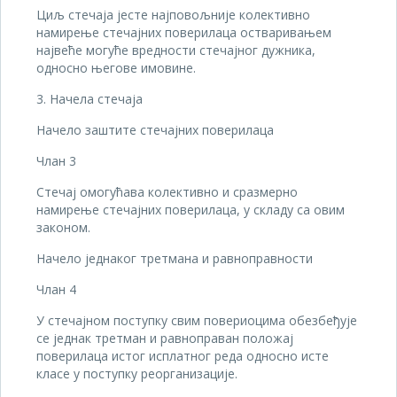
Циљ стечаја јесте најповољније колективно
намирење стечајних поверилаца остваривањем
највеће могуће вредности стечајног дужника,
односно његове имовине.
3. Начела стечаја
Начело заштите стечајних поверилаца
Члан 3
Стечај омогућава колективно и сразмерно
намирење стечајних поверилаца, у складу са овим
законом.
Начело једнаког третмана и равноправности
Члан 4
У стечајном поступку свим повериоцима обезбеђује
се једнак третман и равноправан положај
поверилаца истог исплатног реда односно исте
класе у поступку реорганизације.