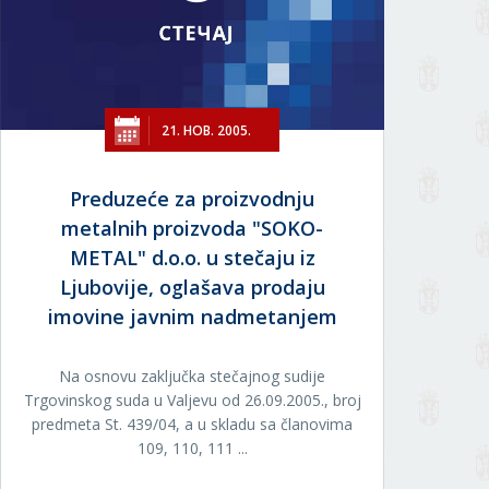
21. НОВ. 2005.
Preduzeće za proizvodnju
metalnih proizvoda "SOKO-
METAL" d.o.o. u stečaju iz
Ljubovije, oglašava prodaju
imovine javnim nadmetanjem
Na osnovu zaključka stečajnog sudije
Trgovinskog suda u Valjevu od 26.09.2005., broj
predmeta St. 439/04, a u skladu sa članovima
109, 110, 111 ...