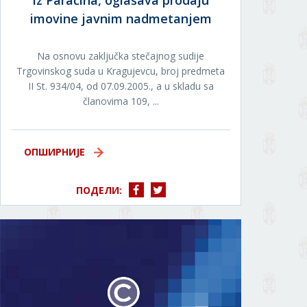
iz Paraćina, oglašava prodaju
imovine javnim nadmetanjem
Na osnovu zaključka stečajnog sudije
Trgovinskog suda u Kragujevcu, broj predmeta
II St. 934/04, od 07.09.2005., a u skladu sa
članovima 109, ...
ОПШИРНИЈЕ
ПОДЕЛИ: