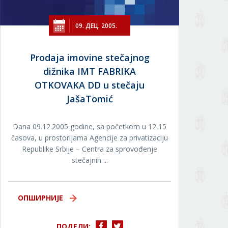
09. ДЕЦ. 2005.
Prodaja imovine stečajnog
dižnika IMT FABRIKA
OTKOVAKA DD u stečaju
JašaTomić
Dana 09.12.2005 godine, sa početkom u 12,15
časova, u prostorijama Agencije za privatizaciju
Republike Srbije – Centra za sprovođenje
stečajnih ...
ОПШИРНИЈЕ
ПОДЕЛИ: