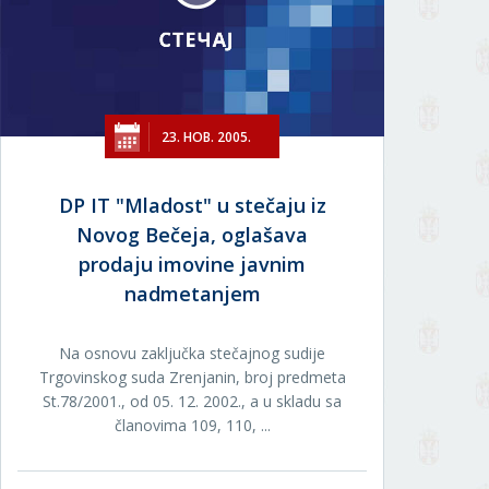
23. НОВ. 2005.
DP IT "Mladost" u stečaju iz
Novog Bečeja, oglašava
prodaju imovine javnim
nadmetanjem
Na osnovu zaključka stečajnog sudije
Trgovinskog suda Zrenjanin, broj predmeta
St.78/2001., od 05. 12. 2002., a u skladu sa
članovima 109, 110, ...