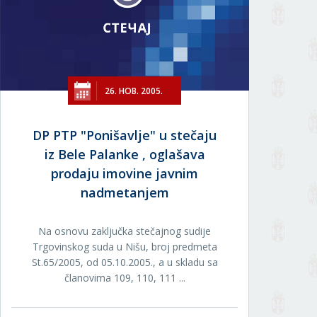
26. НОВ. 2005.
DP PTP "Ponišavlje" u stečaju
iz Bele Palanke , oglašava
prodaju imovine javnim
nadmetanjem
Na osnovu zaključka stečajnog sudije
Trgovinskog suda u Nišu, broj predmeta
St.65/2005, od 05.10.2005., a u skladu sa
članovima 109, 110, 111 ...