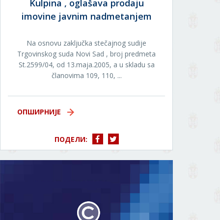
Kulpina , oglašava prodaju
imovine javnim nadmetanjem
Na osnovu zaključka stečajnog sudije
Trgovinskog suda Novi Sad , broj predmeta
St.2599/04, od 13.maja.2005, a u skladu sa
članovima 109, 110, ...
ОПШИРНИЈЕ
ПОДЕЛИ: