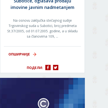
Subotice, oglašava prodaju
imovine javnim nadmetanjem
Na osnovu zaključka stečajnog sudije
Trgovinskog suda u Subotici, broj predmeta
St.37/2005, od 01.07.2005. godine, a u skladu
sa članovima 109, ...
ОПШИРНИЈЕ
ПОДЕЛИ: