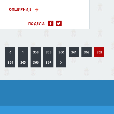
ОПШИРНИЈЕ
ПОДЕЛИ:
1
358
359
360
361
362
363
364
365
366
367