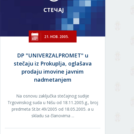
21. НОВ. 2005.
DP "UNIVERZALPROMET" u
stečaju iz Prokuplja, oglašava
prodaju imovine javnim
nadmetanjem
Na osnovu zaključka stečajnog sudije
Trgovinskog suda u Nišu od 18.11.2005.g., broj
predmeta St.br.49/2005 od 18.05.2005. a u
skladu sa članovima ...