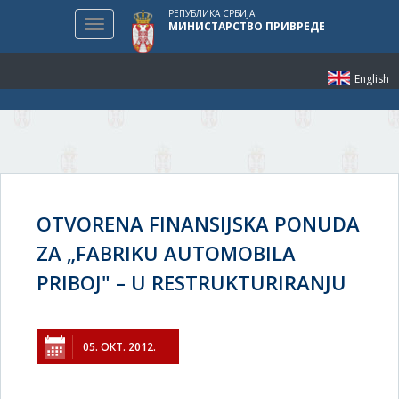
РЕПУБЛИКА СРБИЈА
Toggle
МИНИСТАРСТВО ПРИВРЕДЕ
navigation
English
OTVORENA FINANSIJSKA PONUDA
ZA „FABRIKU AUTOMOBILA
PRIBOJ" – U RESTRUKTURIRANJU
05. ОКТ. 2012.