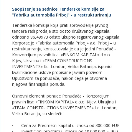
Saopštenje sa sednice Tenderske komisije za
"Fabriku automobila Priboj" - u restrukturiranju
Tenderska komisija koja prati sprovođenje javnog
tendera radi prodaje sto odsto društvenog kapitala,
odnosno 86,49973 odsto ukupno registrovanog kapitala
Korporacije «Fabrika automobila Priboj» a.d. Priboj – u
restrukturiranju, konstatovala je da je jedini Ponuđač -
Konzorcijum pravnih lica: «FINKOM KAPITAL» d.o.o.
Kijev, Ukrajina i «TEAM CONSTRUCTIONS
INVESTMENTS» ltd. London, Velika Britanija, ispunio
kvalifikacione uslove propisane Javnim pozivom i
Uputstvom za ponuđače, nakon čega je otvorena
njegova finansijska ponuda.
Osnovni elementi ponude Ponuđača - Konzorcijum
pravnih lica: «FINKOM KAPITAL» d.o.o. Kijev, Ukrajina i
«TEAM CONSTRUCTIONS INVESTMENTS» ltd. London,
Velika Britanija, su sledeći:
· Cena za Predmetni kapital u iznosu od 300.000 EUR
· Investicioni program u iznosu od 10.000.000 EUR u