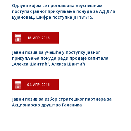
Одлука којом се проглашава неуспешним
поступак јавног прикупљања понуда за АД ДИБ
Бујановац, шифра поступка ЈП 181/15.
18. АПР. 2016.
Jавни позив за учешће у поступку јавног
прикупљања понуда ради продаје капитала
„Алекса Шантић", Алекса Шантић
04. АПР. 2016.
Јавни позив за избор стратешког партнера за
Акционарско друштво Галеника