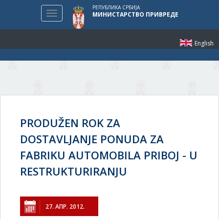
РЕПУБЛИКА СРБИЈА
Toggle
МИНИСТАРСТВО ПРИВРЕДЕ
navigation
English
PRODUŽEN ROK ZA
DOSTAVLJANJE PONUDA ZA
FABRIKU AUTOMOBILA PRIBOJ - U
RESTRUKTURIRANJU
27. АПР. 2012.