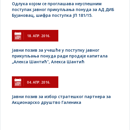
Одлука којом се проглашава неуспешним
поступак јавног прикупљања понуда за АД ДИБ
Бујановац, шифра поступка ЈП 181/15.
18. АПР. 2016.
Jавни позив за учешће у поступку јавног
прикупљања понуда ради продаје капитала
„Алекса Шантић", Алекса Шантић
04. АПР. 2016.
Јавни позив за избор стратешког партнера за
Акционарско друштво Галеника