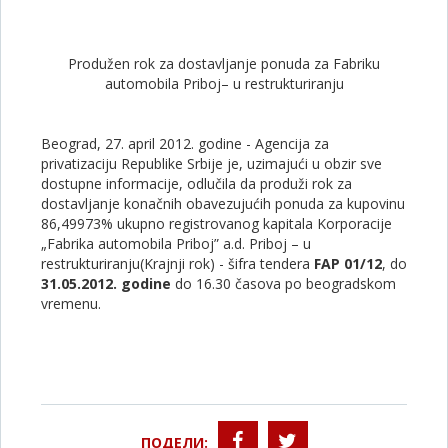
Produžen rok za dostavljanje ponuda za Fabriku
automobila Priboj– u restrukturiranju
Beograd, 27. april 2012. godine - Agencija za
privatizaciju Republike Srbije je, uzimajući u obzir sve
dostupne informacije, odlučila da produži rok za
dostavljanje konačnih obavezujućih ponuda za kupovinu
86,49973% ukupno registrovanog kapitala Korporacije
„Fabrika automobila Priboj” a.d. Priboj – u
restrukturiranju(Krajnji rok) - šifra tendera
FAP 01/12
, do
3
1.05.2012. godine
do 16.30 časova po beogradskom
vremenu.
ПОДЕЛИ: