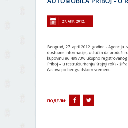
AUTOMOBILA PRIBOJ - U
27. АПР. 2012.
Beograd, 27. april 2012. godine - Agencija za
dostupne informacije, odlučila da produži 
kupovinu 86,49973% ukupno registrovanog ka
Priboj – u restrukturiranju(Krajnji rok) - šif
časova po beogradskom vremenu.
ПОДЕЛИ: