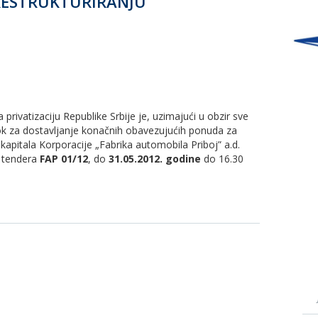
 RESTRUKTURIRANJU
 privatizaciju Republike Srbije je, uzimajući u obzir sve
rok za dostavljanje konačnih obavezujućih ponuda za
pitala Korporacije „Fabrika automobila Priboj” a.d.
ra tendera
FAP 01/12
, do
3
1.05.2012. godine
do 16.30