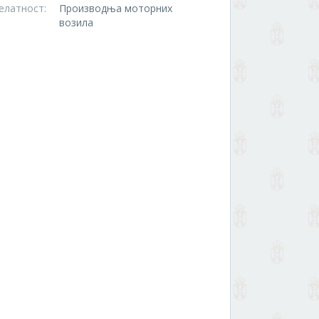
елатност:
Производња моторних
возила