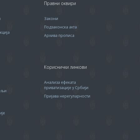
Правни оквири
м
Закони
Подзаконска акта
кција
Архива прописa
Кориснички линкови
Анализа ефеката
приватизације у Србији
тељи
Пријава нерегуларности
ије