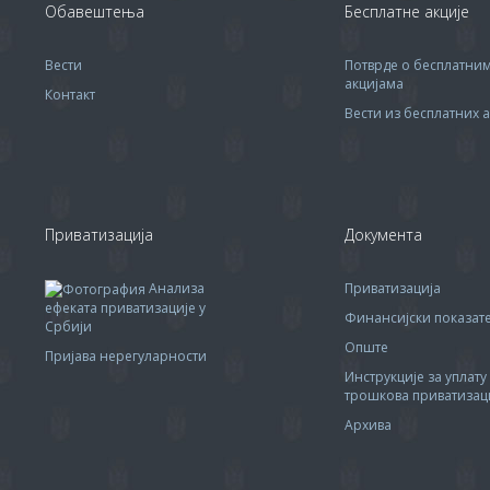
Обавештења
Бесплатне акције
Вести
Потврде о бесплатни
акцијама
Контакт
Вести из бесплатних а
Приватизација
Документа
Анализа
Приватизација
ефеката приватизације у
Финансијски показа
Србији
Опште
Пријава нерегуларности
Инструкције за уплату
трошкова приватизац
Архива