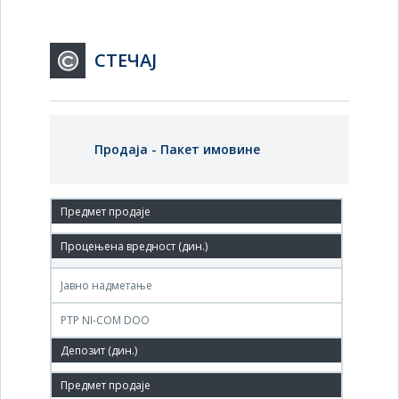
СТЕЧАЈ
Продаја - Пакет имовине
21.нов.2006.
Agencija za privatizaciju, Terazije 23 , Beograd
Јавно надметање
PTP NI-COM DOO
2,500,000 РСД
12.јун.2006.