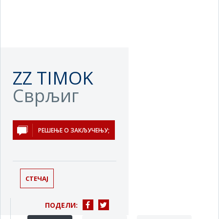
ZZ TIMOK
Сврљиг
РЕШЕЊЕ О ЗАКЉУЧЕЊУ;
СТЕЧАЈ
ПОДЕЛИ: