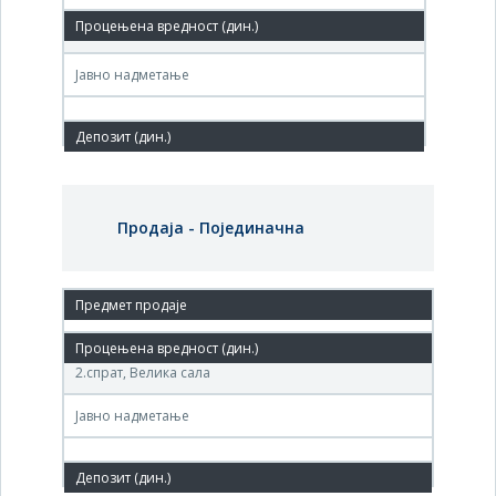
Agencija za privatizaciju, Velika sala, 2. sprat, Beograd
Јавно надметање
Продаја - Појединачна
27. мар.'06.
Агенција за приватизацију, Теразије 23, Београд,
2.спрат, Велика сала
Јавно надметање