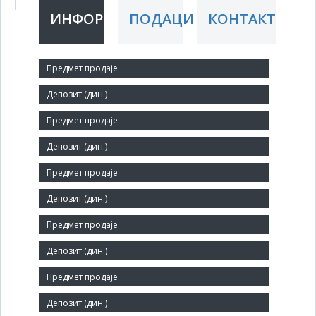
ИНФОРМАЦИЈЕ
ПОДАЦИ
КОНТАКТ
Краћи назив:
ZZ TIMOK
Правни статус:
ЗАД
Делатност:
Гајење жита (осим пиринча), легуминоза и уљарица
Матични број:
07292481
Заступник: