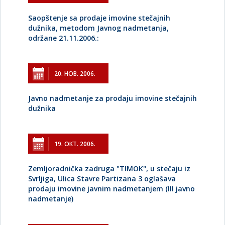
Saopštenje sa prodaje imovine stečajnih
dužnika, metodom Javnog nadmetanja,
održane 21.11.2006.:
20. НОВ. 2006.
Javno nadmetanje za prodaju imovine stečajnih
dužnika
19. ОКТ. 2006.
Zemljoradnička zadruga "TIMOK", u stečaju iz
Svrljiga, Ulica Stavre Partizana 3 oglašava
prodaju imovine javnim nadmetanjem (III javno
nadmetanje)